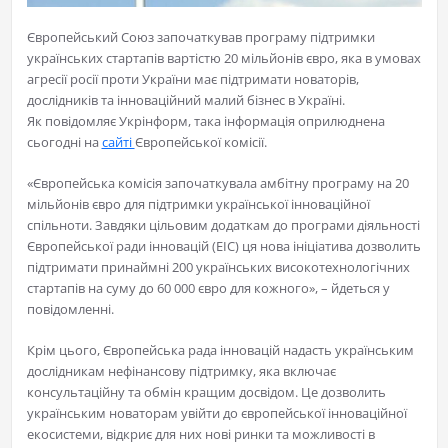
Європейський Союз започаткував програму підтримки
українських стартапів вартістю 20 мільйонів євро, яка в умовах
агресії росії проти України має підтримати новаторів,
дослідників та інноваційний малий бізнес в Україні.
Як повідомляє Укрінформ, така інформація оприлюднена
сьогодні на
сайті
Європейської комісії.
«Європейська комісія започаткувала амбітну програму на 20
мільйонів євро для підтримки української інноваційної
спільноти. Завдяки цільовим додаткам до програми діяльності
Європейської ради інновацій (EIC) ця нова ініціатива дозволить
підтримати принаймні 200 українських високотехнологічних
стартапів на суму до 60 000 євро для кожного», – йдеться у
повідомленні.
Крім цього, Європейська рада інновацій надасть українським
дослідникам нефінансову підтримку, яка включає
консультаційну та обмін кращим досвідом. Це дозволить
українським новаторам увійти до європейської інноваційної
екосистеми, відкриє для них нові ринки та можливості в