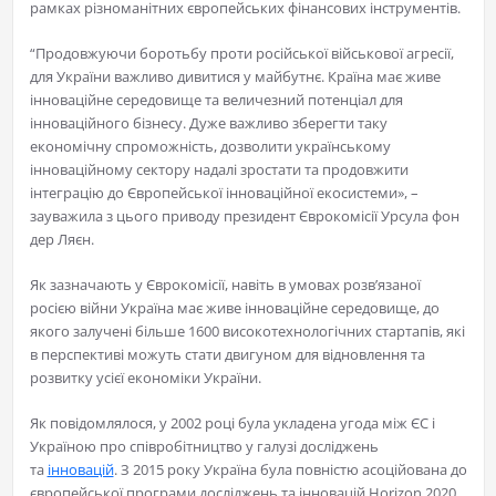
рамках різноманітних європейських фінансових інструментів.
“Продовжуючи боротьбу проти російської військової агресії,
для України важливо дивитися у майбутнє. Країна має живе
інноваційне середовище та величезний потенціал для
інноваційного бізнесу. Дуже важливо зберегти таку
економічну спроможність, дозволити українському
інноваційному сектору надалі зростати та продовжити
інтеграцію до Європейської інноваційної екосистеми», –
зауважила з цього приводу президент Єврокомісії Урсула фон
дер Ляєн.
Як зазначають у Єврокомісії, навіть в умовах розв’язаної
росією війни Україна має живе інноваційне середовище, до
якого залучені більше 1600 високотехнологічних стартапів, які
в перспективі можуть стати двигуном для відновлення та
розвитку усієї економіки України.
Як повідомлялося, у 2002 році була укладена угода між ЄС і
Україною про співробітництво у галузі досліджень
та
інновацій
. З 2015 року Україна була повністю асоційована до
європейської програми досліджень та інновацій Horizon 2020.