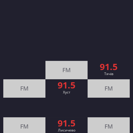
91.5
FM
Тячів
91.5
FM
FM
Хуст
91.5
FM
FM
Лисичево