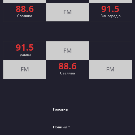
88.6
91.5
FM
Свалява
Виноградів
91.5
FM
Іршава
88.6
FM
FM
Cвалява
Головна
Новини