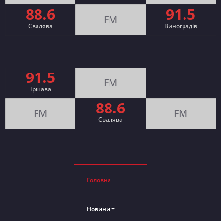
88.6
91.5
FM
Свалява
Виноградів
91.5
FM
Іршава
88.6
FM
FM
Cвалява
Головна
Новини