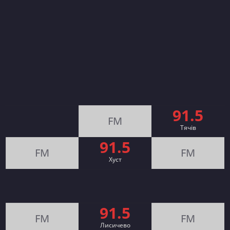
91.5
FM
Тячів
91.5
FM
FM
Хуст
91.5
FM
FM
Лисичево