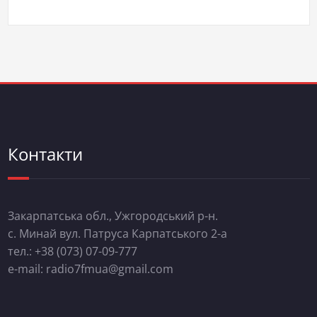
Контакти
Закарпатська обл., Ужгородський р-н.
с. Минай вул. Патруса Карпатського 2-а
тел.: +38 (073) 07-09-777
e-mail: radio7fmua@gmail.com