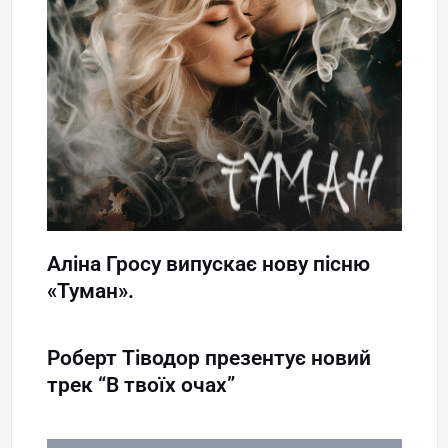
Аліна Гросу випускає нову пісню
«Туман».
Роберт Тіводор презентує новий
трек “В твоїх очах”