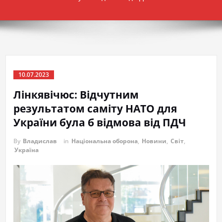
10.07.2023
Лінкявічюс: Відчутним
результатом саміту НАТО для
України була б відмова від ПДЧ
By
Владислав
in
Національна оборона
,
Новини
,
Світ
,
Україна