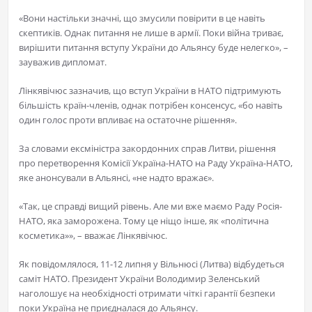
«Вони настільки значні, що змусили повірити в це навіть
скептиків. Однак питання не лише в армії. Поки війна триває,
вирішити питання вступу України до Альянсу буде нелегко», –
зауважив дипломат.
Лінкявічюс зазначив, що вступ України в НАТО підтримують
більшість країн-членів, однак потрібен консенсус, «бо навіть
один голос проти впливає на остаточне рішення».
За словами ексміністра закордонних справ Литви, рішення
про перетворення Комісії Україна-НАТО на Раду Україна-НАТО,
яке анонсували в Альянсі, «не надто вражає».
«Так, це справді вищий рівень. Але ми вже маємо Раду Росія-
НАТО, яка заморожена. Тому це ніщо інше, як «політична
косметика»», – вважає Лінкявічюс.
Як повідомлялося, 11-12 липня у Вільнюсі (Литва) відбудеться
саміт НАТО. Президент України Володимир Зеленський
наголошує на необхідності отримати чіткі гарантії безпеки
поки Україна не приєдналася до Альянсу.