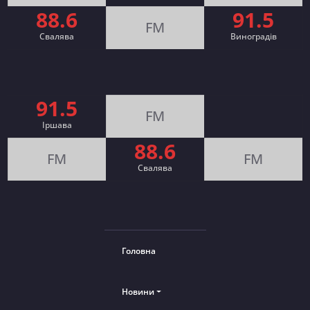
88.6
91.5
FM
Свалява
Виноградів
91.5
FM
Іршава
88.6
FM
FM
Cвалява
Головна
Новини