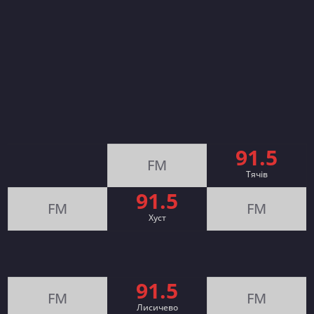
91.5
FM
Тячів
91.5
FM
FM
Хуст
91.5
FM
FM
Лисичево