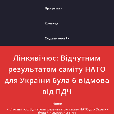
Програми
Команда
Слухати онлайн
Лінкявічюс: Відчутним
результатом саміту НАТО
для України була б відмова
від ПДЧ
Home
Лінкявічюс: Відчутним результатом саміту НАТО для України
була б відмова від ПДЧ