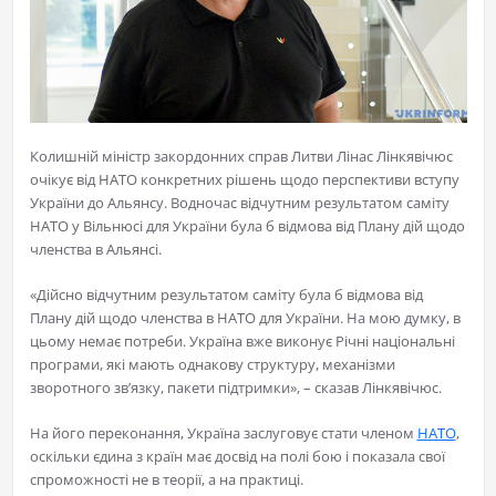
Колишній міністр закордонних справ Литви Лінас Лінкявічюс
очікує від НАТО конкретних рішень щодо перспективи вступу
України до Альянсу. Водночас відчутним результатом саміту
НАТО у Вільнюсі для України була б відмова від Плану дій щодо
членства в Альянсі.
«Дійсно відчутним результатом саміту була б відмова від
Плану дій щодо членства в НАТО для України. На мою думку, в
цьому немає потреби. Україна вже виконує Річні національні
програми, які мають однакову структуру, механізми
зворотного зв’язку, пакети підтримки», – сказав Лінкявічюс.
На його переконання, Україна заслуговує стати членом
НАТО
,
оскільки єдина з країн має досвід на полі бою і показала свої
спроможності не в теорії, а на практиці.