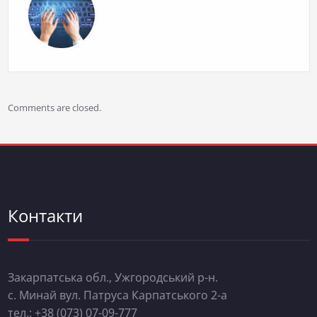
Comments are closed.
Контакти
Закарпатська обл., Ужгородський р-н.
с. Минай вул. Патруса Карпатського 2-а
тел.: +38 (073) 07-09-777