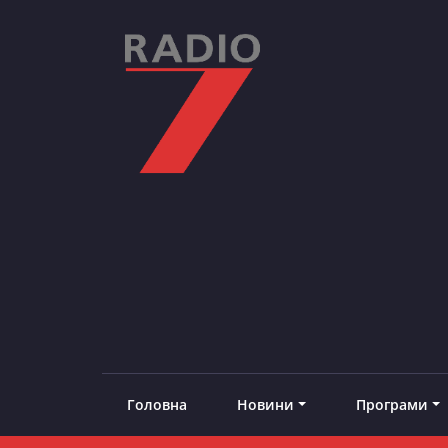
Skip
to
content
RADIO7
#добреналаштоване
Головна
Новини
Програми