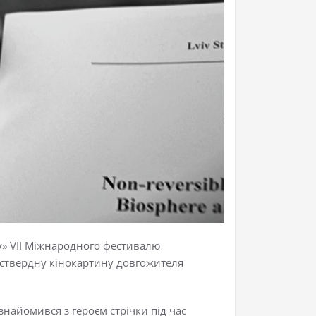
у»
VII
Міжнародного фестивалю
ствердну кінокартину довгожителя
знайомився з героєм стрічки під час