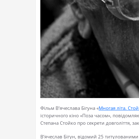
Фільм В’ячеслава Бігуна «
Многая літа. Сто
історичного кіно «Поза часом», повідомл
Степана Стойко про секрети довголіття, зак
В’ячеслав Бігун,
відомий 25 титулованим