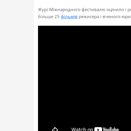
Журі Міжнародного фестивалю оцінило і 
більше
25
фільмів
режисера і вченого-юри