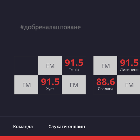
91.5
91.5
FM
FM
Тячів
Лисичево
91.5
88.6
FM
FM
FM
Хуст
Свалява
Команда
Слухати онлайн