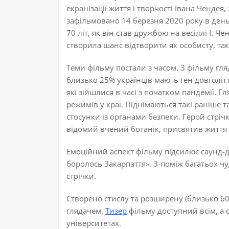
екранізації життя і творчості Івана Чендея
зафільмовано 14 березня 2020 року в день
70 літ, як він став дружбою на весіллі І. 
створила шанс відтворити як особисту, так
Теми фільму постали з часом. З фільму гля
близько 25% українців мають ген довголіт
які зійшлися в часі з початком пандемії. Г
режимів у краї. Піднімаються такі раніше та
стосунки із органами безпеки. Герой стріч
відомий вчений ботанік, присвятив життя п
Емоційний аспект фільму підсилює саунд-ди
боролось Закарпаття». З-поміж багатьох 
стрічки.
Створено стислу та розширену (близько 60 
глядачем.
Тизер
фільму
доступний всім, а 
університетах
.