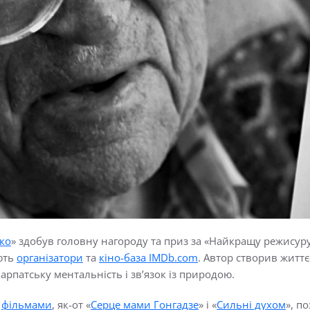
йко
» здобув головну нагороду та приз за «Найкращу режисур
яють
організатори
та
кіно-база
IMDb
.
com
. Автор створив
життє
арпатську ментальність і зв’язок із природою.
и
фільмами
, як-от «
Серце мами Гонгадзе
» і «
Сильні духом
»,
по