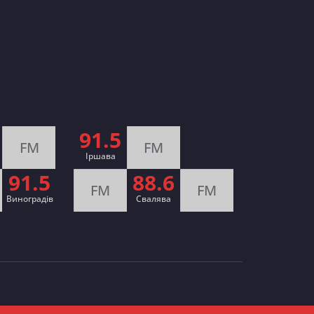
91.5
FM
FM
Іршава
91.5
88.6
FM
FM
Виноградів
Cвалява