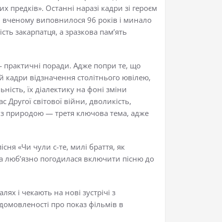
их предків». Останні наразі кадри зі героєм
ді вченому виповнилося 96 років і минало
ість закарпатця, а зразкова пам’ять
—
практичні поради. Адже попри те, що
 й кадри відзначення столітнього ювілею,
ьність, їх діалектику на фоні зміни
с Другої світової війни, дволикість,
к з природою
— третя ключова тема, адже
ня «Чи чули с-те, милі браття, як
а люб’язно погодилася включити пісню до
ях і чекають на нові зустрічі з
 домовленості про показ фільмів в