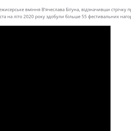
режисерське вміння
В’ячеслава Бігуна
, відзначивши стрічку 
ста на літо 2020 року
здобули більше 55 фестивальних нагор