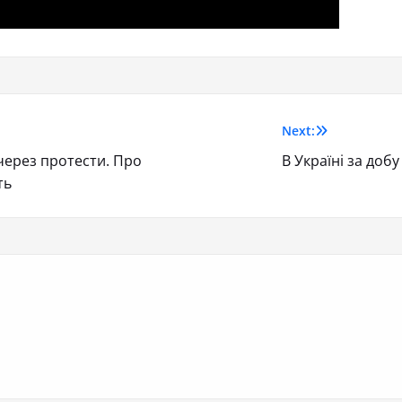
Next:
 через протести. Про
В Україні за доб
ть