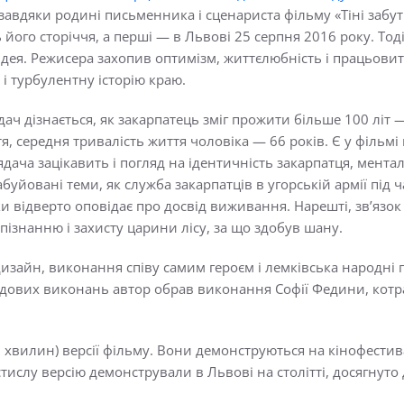
, завдяки родині письменника і сценариста фільму «Тіні забут
 його сторіччя, а перші — в Львові 25 серпня 2016 року. То
Чендея. Режисера захопив оптимізм, життєлюбність і працьовит
 і турбулентну історію краю.
дач дізнається, як закарпатець зміг прожити більше 100 літ
тя, середня тривалість життя чоловіка
—
66 років. Є у фільмі
лядача зацікавить і погляд на ідентичність закарпатця, ментал
буйовані теми, як служба закарпатців в угорській армії під ча
ки відверто оповідає про досвід виживання. Нарешті, зв’язо
ізнанню і захисту царини лісу, за що здобув шану.
зайн, виконання співу самим героєм і лемківська народні піс
чудових виконань автор обрав виконання Софії Федини, котр
хвилин) версії фільму. Вони демонструються на кінофестивал
стислу версію демонстрували в Львові на столітті, досягнуто