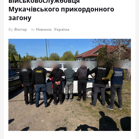
військовослужбовця
Мукачівського прикордонного
загону
By
Віктор
in
Новини
,
Україна