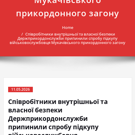
прикордонного загону
Home
Співробітники внутрішньої та власної безпеки
Держприкордонслужби припинили спробу підкупу
військовослужбовця Мукачівського прикордонного загону
11.05.2026
Співробітники внутрішньої та
власної безпеки
Держприкордонслужби
припинили спробу підкупу