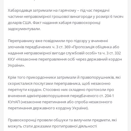
Хабародавця затримали на гарячому – під час передачі
частини неправомірної грошової винагороди у розмірі 6 тисяч
доларів США. Факт надання хабаря правоохоронці
задокументували.
Переправнику вже повідомили про підозру у вчиненні
злочинів передбачених ч. 3 ст. 369 «Пропозиція обіцянка або
надання неправомірної вигоди службовій особі» та ч. 3 ст. 332
ККУ «Незаконне переправлення осіб через державний кордон
України».
Крім того прикордонники затримали й правопорушників, які
скористалися послугами переправника, щоб незаконно
перетнути кордон. Стосовно них складено протоколи про
вчинення адмінправопорушення передбаченого ст. 204-1
КУпАП (незаконне перетинання або спроба незаконного
перетинання державного кордону України).
Правоохоронці провели обшуки та вилучили предмети, які
можуть стати доказами протиправної діяльності