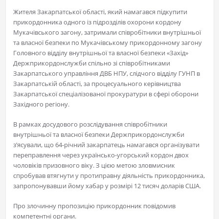
Жителя Закарпатської області, який намагався підкупити
прикордонника одного із підрозділів охорони кордону
Мукачівського загону, затримали співробітники внутрішньої
та власної безпеки по Мукачівському прикордонному загону
Головного відділу внутрішньої та власної безпеки «Захід»
Держприкордонслужби спільно зі співробітниками
Закарпатського управління ДВБ НПУ, слідчого відділу ГУНП в
Закарпатській області, за процесуального керівництва
Закарпатської спеціалізованої прокуратури в сфері оборони
Західного регіону.
В рамках досудового розслідування співробітники
внутрішньої та власної безпеки Держприкордонслужби
з’ясували, що 64-річний закарпатець намагався організувати
переправлення через українсько-угорський кордон двох
чоловіків призовного віку. З цією метою зловмисник
спробував втягнути у протиправну діяльність прикордонника,
запропонувавши йому хабар у розмірі 12 тисяч доларів США.
Про злочинну пропозицію прикордонник повідомив
компетентні органи.