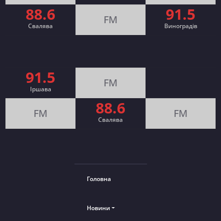
88.6
91.5
FM
Свалява
Виноградів
91.5
FM
Іршава
88.6
FM
FM
Cвалява
Головна
Новини