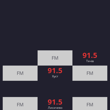
91.5
FM
Тячів
91.5
FM
FM
Хуст
91.5
FM
FM
Лисичево