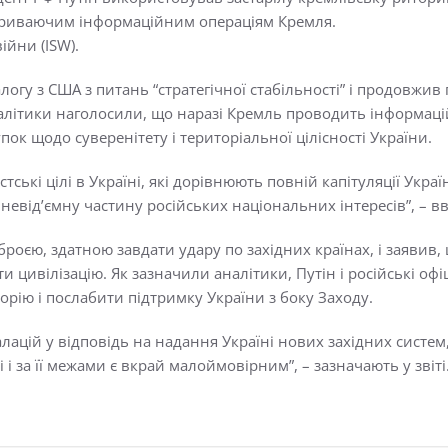
 триваючим інформаційним операціям Кремля.
ійни (ISW).
логу з США з питань “стратегічної стабільності” і продовжив
 Аналітики наголосили, що наразі Кремль проводить інформаці
пок щодо суверенітету і територіальної цілісності України.
ські цілі в Україні, які дорівнюють повній капітуляції Украї
 як невід’ємну частину російських національних інтересів”, – 
зброєю, здатною завдати удару по західних країнах, і заяви
цивілізацію. Як зазначили аналітики, Путін і російські офі
торію і послабити підтримку України з боку Заходу.
лацій у відповідь на надання Україні нових західних систем
 і за її межами є вкрай малоймовірним”, – зазначають у звіті