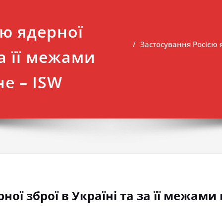
єю ядерної
Застосування Росією я
за її межами
е – ISW
ної зброї в Україні та за її межам