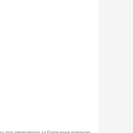
ику про переговори та брязкання ядерною