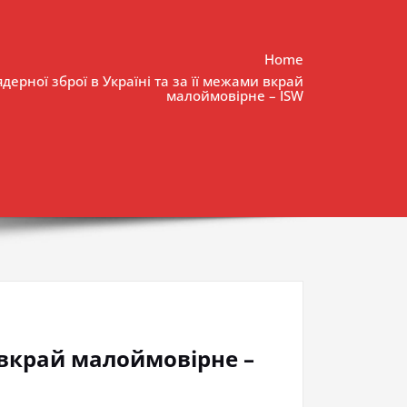
Home
дерної зброї в Україні та за її межами вкрай
малоймовірне – ISW
и вкрай малоймовірне –