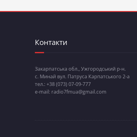
Контакти
Закарпатська обл., Ужгородський р-н.
с. Минай вул. Патруса Карпатського 2-а
тел.: +38 (073) 07-09-777
e-mail: radio7fmua@gmail.com