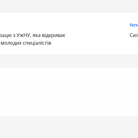
Nex
ацю з УжНУ, яка відкриває
Си
молодих спеціалістів