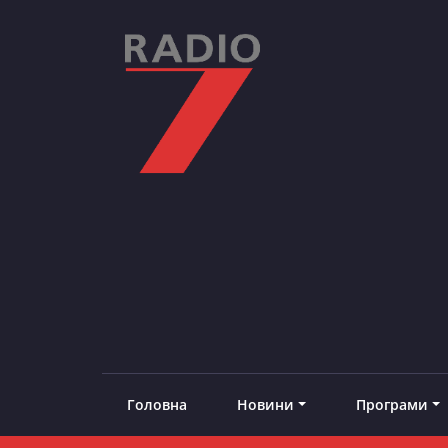
Skip
to
content
RADIO7
#добреналаштоване
Головна
Новини
Програми