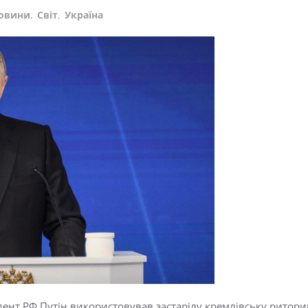
овини
,
Світ
,
Україна
дент РФ Путін використовував застарілу кремлівську ритор