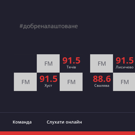
91.5
91.5
FM
FM
Тячів
Лисичево
91.5
88.6
FM
FM
FM
Хуст
Свалява
Команда
Слухати онлайн