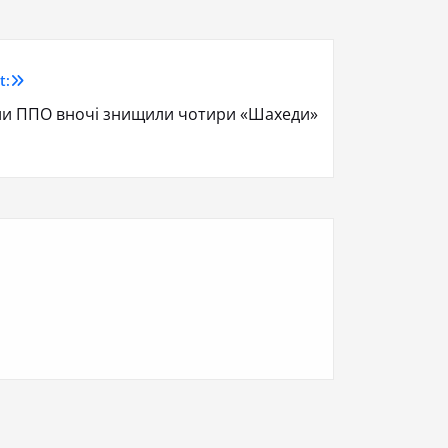
t:
ли ППО вночі знищили чотири «Шахеди»