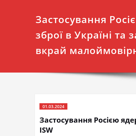
Застосування Росі
зброї в Україні та 
вкрай малоймовірн
01.03.2024
Застосування Росією ядер
ISW