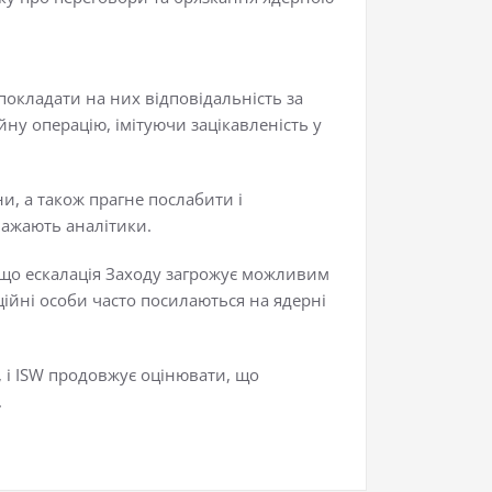
 покладати на них відповідальність за
йну операцію, імітуючи зацікавленість у
ни, а також прагне послабити і
вважають аналітики.
в, що ескалація Заходу загрожує можливим
ційні особи часто посилаються на ядерні
, і ISW продовжує оцінювати, що
.