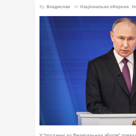
By
Владислав
in
Національна оборона
,
Н
У “посланні до Федеральних зборів” прези