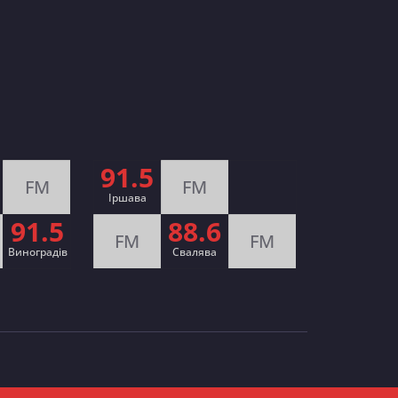
91.5
FM
FM
Іршава
91.5
88.6
FM
FM
Виноградів
Cвалява