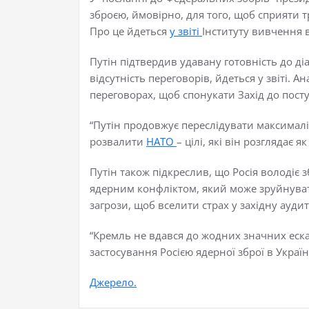
зброєю, ймовірно, для того, щоб сприяти
Про це йдеться
у звіті
Інституту вивчення в
Путін підтвердив удавану готовність до діа
відсутність переговорів, йдеться у звіті.
переговорах, щоб спонукати Захід до посту
“Путін продовжує переслідувати максималіст
розвалити
НАТО
– цілі, які він розглядає
Путін також підкреслив, що Росія володіє 
ядерним конфліктом, який може зруйнувати 
загрози, щоб вселити страх у західну ауди
“Кремль не вдався до жодних значних еска
застосування Росією ядерної зброї в Україні
Джерело.