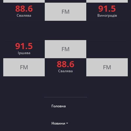
88.6
91.5
FM
Свалява
Виноградів
91.5
FM
Іршава
88.6
FM
FM
Cвалява
Головна
Новини