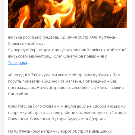
війська російської федерації 25 січня обстріляли Куп’янськ
Харківської області.
Як передає Укрінформ, про це начальник Харківської обласної
військової адміністрації Олег Синєгубов повідомив
у
Телеграмі
.
«Сьогодні о 7:00 окупанти вкотре обстріляли Куп’янськ. Там
горить приватний будинок та магазин. Попередньо – без
постраждалих. На місці працюють екстрені служби», – заявив
Синєгубов.
Крім того, за його словами, минулої доби на Слобожанському
напрямку обстрілів зазнали райони населених пунктів Гатище,
Вовчанськ, Вовчанські Хутори, Бударки та Дворічна.
На Куп’янському напрямку ворог обстріляв Вільшанку,