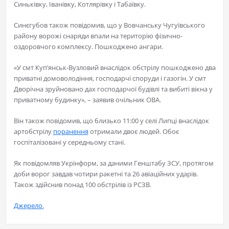
Синьківку, Іванівку, Котлярівку і Табаївку.
Синєгубов також повідомив, що у Вовчанську Чугуївського
району ворожі снаряди впали на територію фізично-
оздоровчого комплексу. Пошкоджено ангари.
«У смт Куп’янськ-Вузловий внаслідок обстрілу пошкоджено два
приватні домоволодіння, господарчі споруди і газогін. У смт
Дворічна зруйновано дах господарчої будівлі та вибиті вікна у
приватному будинку», – заявив очільник ОВА.
Він також повідомив, що близько 11:00 у селі Липці внаслідок
артобстрілу
поранення
отримали двоє людей. Обоє
госпіталізовані у середньому стані.
Як повідомляв Укрінформ, за даними Генштабу ЗСУ, протягом
доби ворог завдав чотири ракетні та 26 авіаційних ударів.
Також здійснив понад 100 обстрілів із РСЗВ.
Джерело.