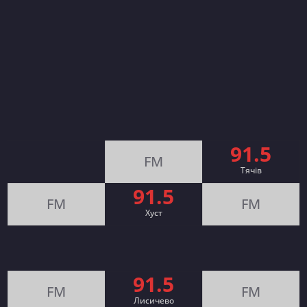
91.5
FM
Тячів
91.5
FM
FM
Хуст
91.5
FM
FM
Лисичево