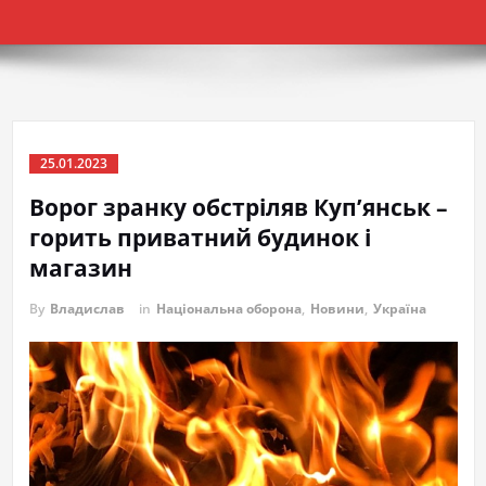
25.01.2023
Ворог зранку обстріляв Куп’янськ –
горить приватний будинок і
магазин
By
Владислав
in
Національна оборона
,
Новини
,
Україна