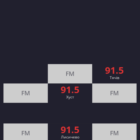
91.5
FM
Тячів
91.5
FM
FM
Хуст
91.5
FM
FM
Лисичево