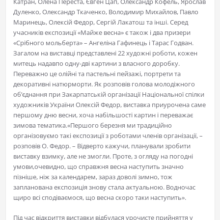
Катран, Олена Переста, Євген Цап, Олександр Кофель, Ярослав
Дуленко, Олександр Ткаченко, Володимир Михайлов, Павло
Маринець, Олексій Федор, Сергій Лакатош та інші. Серед
учасників експозиції «Майже весна» є також і два призери
«Срібного мольберта» – Ангеліна Гафинець і Тарас Годван.
Загалом на виставці представлені 22 художні роботи, кожен
митець надавпо одну-дві картини з власного доробку.
Переважно це олійні та пастельні пейзажі, портрети та
декоративні натюрморти. Як розповів голова молодіжного
об’єднання при Закарпатській організації Національної спілки
художників України Олексій Федор, виставка приурочена саме
першому дню весни, хоча набільшості картин і переважає
зимова тематика.«Першого березня ми традиційно
організовуємо такі експозиції з роботами членів організації, –
розповів О. Федор. – Відверто кажучи, планували зробити
виставку взимку, але не змогли. Проте, з огляду на погодні
умови,очевидно, що справжня весна наступить значно
пізніше, ніж за календарем, зараз доволі зимно, тож
запланована експозиція знову стала актуальною. Водночас
щиро всі сподіваємося, що весна скоро таки наступить».
Під час відкриття виставки відбулася урочисте прийняття у