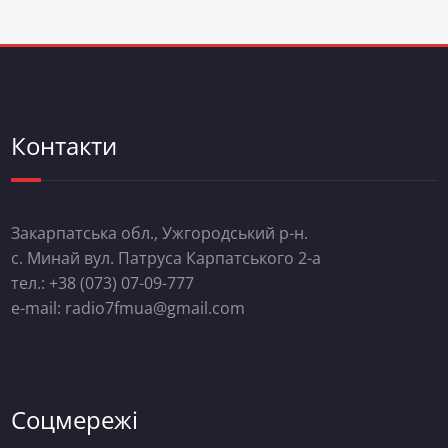
Контакти
Закарпатська обл., Ужгородський р-н.
с. Минай вул. Патруса Карпатського 2-а
тел.: +38 (073) 07-09-777
e-mail: radio7fmua@gmail.com
Соцмережі