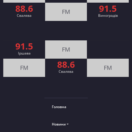
88.6
91.5
FM
Свалява
Виноградів
91.5
FM
Іршава
88.6
FM
FM
Cвалява
Головна
Новини