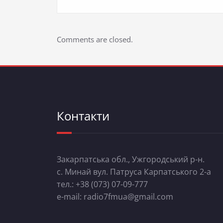
Comments are closed.
Контакти
Закарпатська обл., Ужгородський р-н.
с. Минай вул. Патруса Карпатського 2-а
тел.: +38 (073) 07-09-777
e-mail: radio7fmua@gmail.com