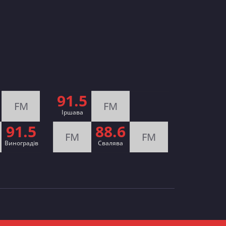
91.5
FM
FM
Іршава
91.5
88.6
FM
FM
Виноградів
Cвалява