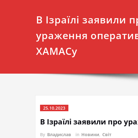
В Ізраїлі заявили п
ураження операти
ХАМАСу
25.10.2023
В Ізраїлі заявили про у
By
Владислав
in
Новини
,
Світ