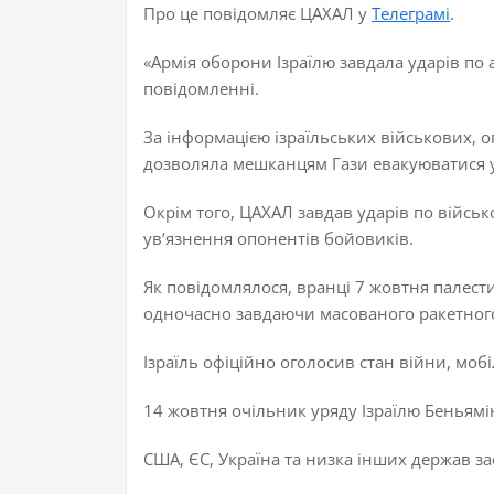
Про це повідомляє ЦАХАЛ у
Телеграмі
.
«Армія оборони Ізраїлю завдала ударів по
повідомленні.
За інформацією ізраїльських військових, 
дозволяла мешканцям Гази евакуюватися у 
Окрім того, ЦАХАЛ завдав ударів по війсь
ув’язнення опонентів бойовиків.
Як повідомлялося, вранці 7 жовтня палест
одночасно завдаючи масованого ракетног
Ізраїль офіційно оголосив стан війни, мобі
14 жовтня очільник уряду Ізраїлю Беньям
США, ЄС, Україна та низка інших держав за