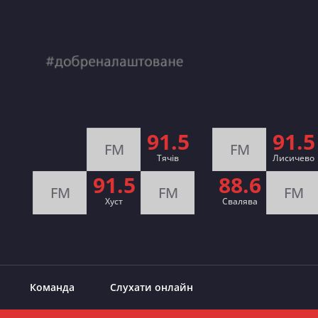
91.5
91.5
FM
FM
Тячів
Лисичево
91.5
88.6
FM
FM
FM
Хуст
Свалява
Команда
Слухати онлайн