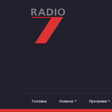
Skip
to
content
RADIO7
#добреналаштоване
Головна
Новини
Програми