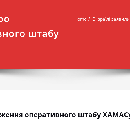
ро
Home
В Ізраїлі заяви
вного штабу
раження оперативного штабу ХАМАС