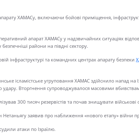
 апарату ХАМАСу, включаючи бойові приміщення, інфраструкт
оперативний апарат ХАМАСу у надзвичайних ситуаціях відпо
безпечніші райони на півдні сектору.
ковій інфраструктурі та командних центрах апарату безпеки
Х
инське ісламістське угруповання ХАМАС здійснило напад на І
о удару. Вторгнення супроводжувалося масовими вбивства
лізував 300 тисяч резервістів та почав знищувати військові о
ін Нетаньягу заявив про наближення «нового етапу» війни 
судили атаки по Ізраїлю.