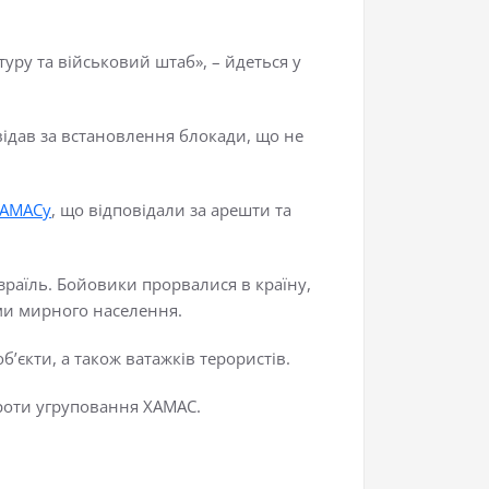
уру та військовий штаб», – йдеться у
відав за встановлення блокади, що не
АМАСу
, що відповідали за арешти та
зраїль. Бойовики прорвалися в країну,
ми мирного населення.
б’єкти, а також ватажків терористів.
проти угруповання ХАМАС.