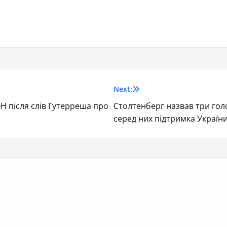
Next:
ОН після слів Гутерреша про
Столтенберг назвав три гол
серед них підтримка Україн