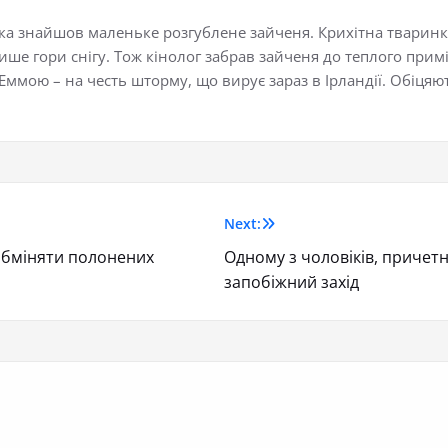
ака знайшов маленьке розгублене зайченя. Крихітна тваринк
ише гори снігу. Тож кінолог забрав зайченя до теплого прим
ммою – на честь шторму, що вирує зараз в Ірландії. Обіцяю
Next:
 обміняти полонених
Одному з чоловіків, причетн
запобіжний захід