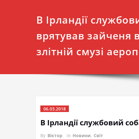
В Ірландії службов
врятував зайченя в
злітній смузі аероп
06.03.2018
В Ірландії службовий соб
By
Віктор
in
Новини
,
Світ