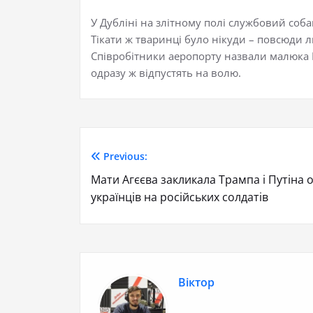
У Дубліні на злітному полі службовий соб
Тікати ж тваринці було нікуди – повсюди л
Співробітники аеропорту назвали малюка Е
одразу ж відпустять на волю.
Previous:
Мати Агєєва закликала Трампа і Путіна
українців на російських солдатів
Віктор