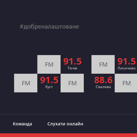
91.5
91.5
FM
FM
Тячів
Лисичево
91.5
88.6
FM
FM
FM
Хуст
Свалява
Команда
Слухати онлайн