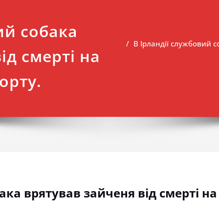
ий собака
В Ірландії службовий с
ід смерті на
орту.
ака врятував зайченя від смерті на 