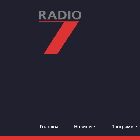
Skip
to
content
RADIO7
#добреналаштоване
Головна
Новини
Програми