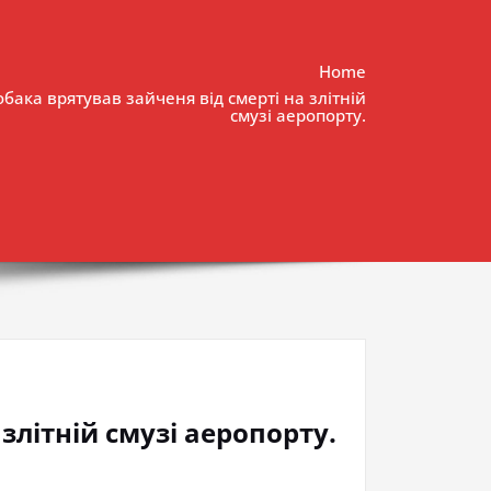
Home
обака врятував зайченя від смерті на злітній
смузі аеропорту.
злітній смузі аеропорту.