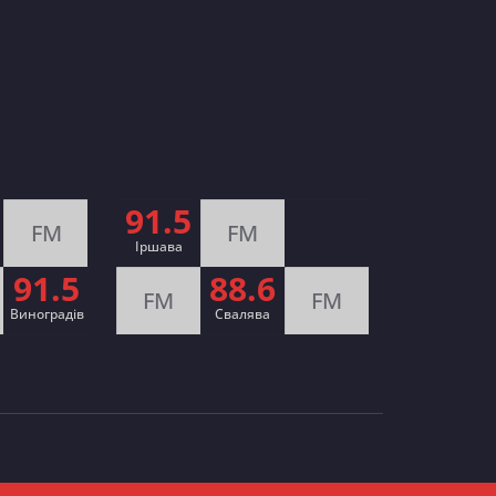
91.5
FM
FM
Іршава
91.5
88.6
FM
FM
Виноградів
Cвалява