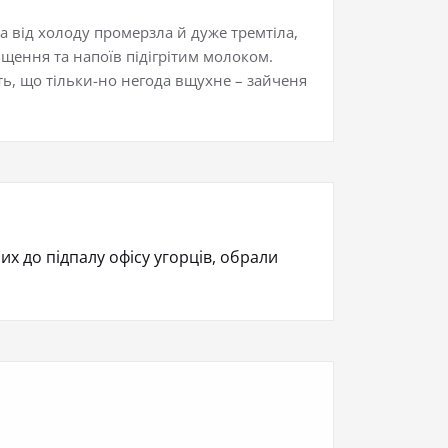
а від холоду промерзла й дуже тремтіла,
іщення та напоїв підігрітим молоком.
ть, що тільки-но негода вщухне – зайченя
их до підпалу офісу угорців, обрали