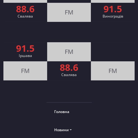
88.6
91.5
FM
Свалява
Виноградів
91.5
FM
Іршава
88.6
FM
FM
Cвалява
Головна
Новини