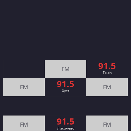
91.5
FM
Тячів
91.5
FM
FM
Хуст
91.5
FM
FM
Лисичево