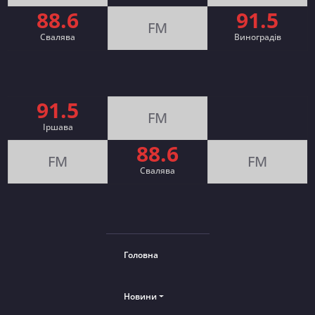
88.6
91.5
FM
Свалява
Виноградів
91.5
FM
Іршава
88.6
FM
FM
Cвалява
Головна
Новини