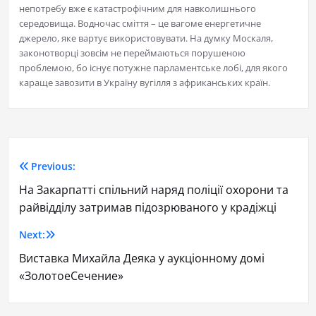
непотребу вже є катастрофічним для навколишнього
середовища. Водночас сміття – це вагоме енергетичне
джерело, яке вартує використовувати. На думку Москаля,
законотворці зовсім не переймаються порушеною
проблемою, бо існує потужне парламентське лобі, для якого
караще завозити в Україну вугілля з африканських країн.
Previous:
На Закарпатті спільний наряд поліції охорони та
райвідділу затримав підозрюваного у крадіжці
Next:
Виставка Михайла Деяка у аукціонному домі
«ЗолотоеСечение»