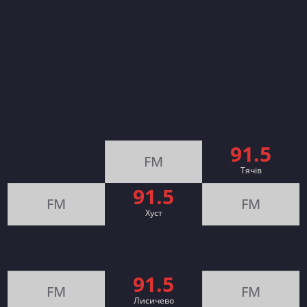
91.5
FM
Тячів
91.5
FM
FM
Хуст
91.5
FM
FM
Лисичево