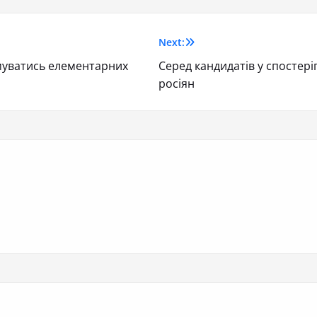
Next:
муватись елементарних
Серед кандидатів у спостеріг
росіян