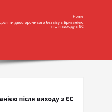
Home
 досягти двостороннього безвізу з Британією
після виходу з ЄС
анією після виходу з ЄС