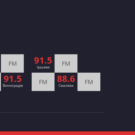
91.5
FM
FM
Іршава
91.5
88.6
FM
FM
Виноградів
Cвалява