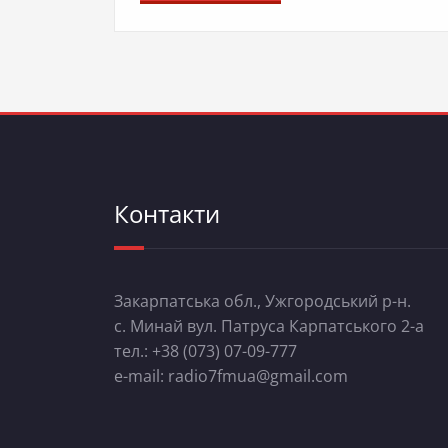
Контакти
Закарпатська обл., Ужгородський р-н.
с. Минай вул. Патруса Карпатського 2-а
тел.: +38 (073) 07-09-777
e-mail: radio7fmua@gmail.com