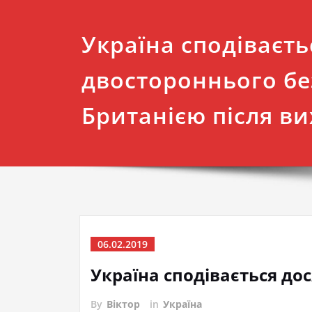
Україна сподіваєть
двостороннього без
Британією після ви
06.02.2019
Україна сподівається дос
By
Віктор
in
Україна