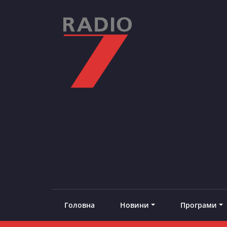
Skip
to
content
RADIO7
#добреналаштоване
Головна
Новини
Програми