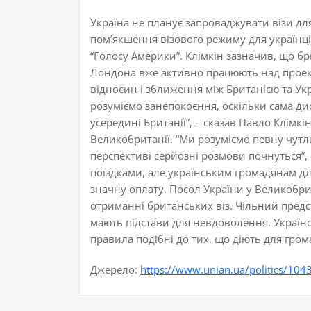
Україна не планує запроваджувати візи дл
пом’якшення візового режиму для українців
“Голосу Америки”. Клімкін зазначив, що бр
Лондона вже активно працюють над проект
відносин і зближення між Британією та Ук
розуміємо занепокоєння, оскільки сама ди
усередині Британії”, – сказав Павло Клімк
Великобританії. “Ми розуміємо певну чутл
перспективі серйозні розмови почнуться”, 
поїздками, але українським громадянам для
значну оплату. Посол України у Великобри
отриманні британських віз. Чільний пред
мають підстави для невдоволення. Українс
правила подібні до тих, що діють для гром
Джерело:
https://www.unian.ua/politics/1043