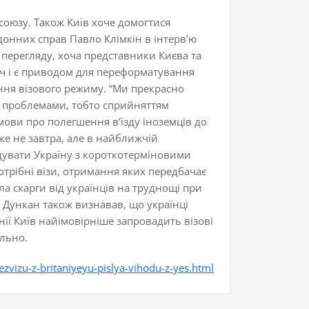
союзу. Також Київ хоче домогтися
донних справ Павло Клімкін в інтерв’ю
м перегляду, хоча представники Києва та
оч і є приводом для переформатування
ння візового режиму. “Ми прекрасно
ми проблемами, тобто сприйняттям
мови про полегшення в’їзду іноземців до
же не завтра, але в найближчій
ідувати Україну з короткотерміновими
потрібні візи, отримання яких передбачає
а скарги від українців на труднощі при
 Дункан також визнавав, що українці
ії Київ найімовірніше запровадить візові
ільно.
vizu-z-britaniyeyu-pislya-vihodu-z-yes.html