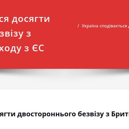
ся досягти
Україна сподівається
візу з
ходу з ЄС
ягти двостороннього безвізу з Брит