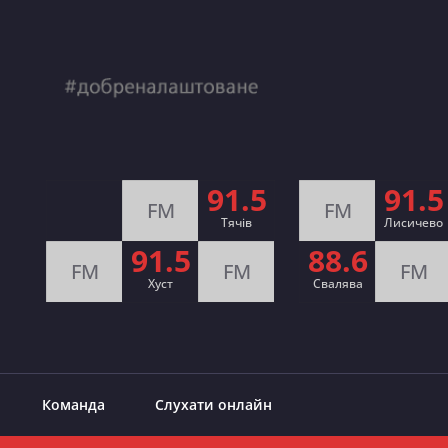
91.5
91.5
FM
FM
Тячів
Лисичево
91.5
88.6
FM
FM
FM
Хуст
Свалява
Команда
Слухати онлайн