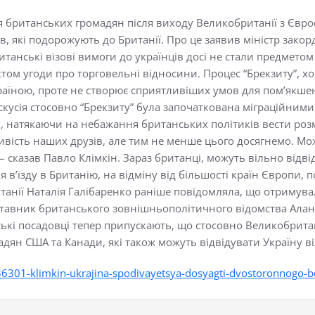
я британських громадян після виходу Великобританії з Євро
, які подорожують до Британії. Про це заявив міністр закор
итанські візові вимоги до українців досі не стали предмето
ом угоди про торговельні відносини. Процес “Брекзиту”, х
раїною, проте не створює сприятливіших умов для пом’якше
скусія стосовно “Брекзиту” була започаткована міграційни
ін, натякаючи на небажання британських політиків вести роз
ивість наших друзів, але тим не менше цього досягнемо. Мо
– сказав Павло Клімкін. Зараз британці, можуть вільно відв
 в’їзду в Британію, на відміну від більшості країн Європи, 
танії Наталія Галібаренко раніше повідомляла, що отримувал
ставник британського зовнішньополітичного відомства Алан
ькі посадовці тепер припускають, що стосовно Великобритан
адян США та Канади, які також можуть відвідувати Україну в
6301-klimkin-ukrajina-spodivayetsya-dosyagti-dvostoronnogo-bez