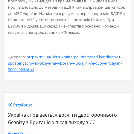
пропозиції 92 кандидатів з країн-членів ОБСЄ – двоє з них з
Росії. Відповідно до методики БДІПЛ ми відправили цей список
до МЗС України. Наскільки я розумію, переговори між БДІПЛ у
Варшаві і МЗС у Києві тривають”, – розповів Райнер. При
цьому він додав, що серед 17 експертів з основної команди
спостерігачів представників РФ немає.
Джерело:
https://nv.ua/ukr/ukraine/politics/sered-kandidativ-u-
sposterigachi-vid-obsye-na-viborah-v-ukrajini-ye-dvoye-rosiyan-
50004969.html
Previous:
Україна сподівається досягти двостороннього
безвізу з Британією після виходу з ЄС
Next: