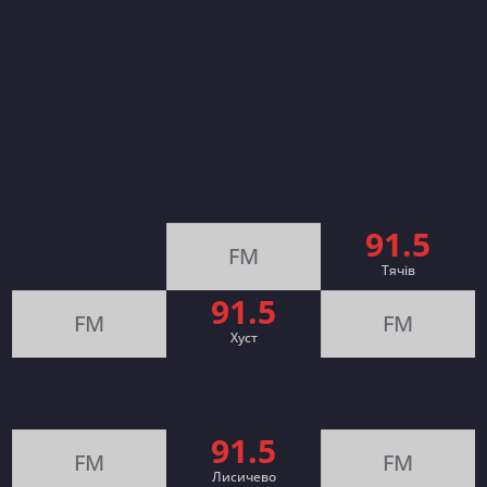
91.5
FM
Тячів
91.5
FM
FM
Хуст
91.5
FM
FM
Лисичево