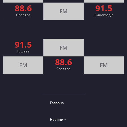
88.6
91.5
FM
Свалява
Виноградів
91.5
FM
Іршава
88.6
FM
FM
Cвалява
Головна
Новини