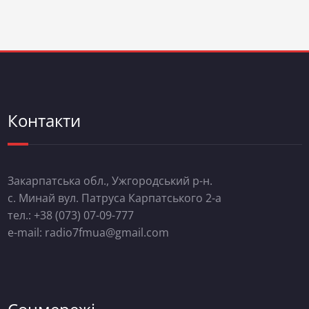
Контакти
Закарпатська обл., Ужгородський р-н.
с. Минай вул. Патруса Карпатського 2-а
тел.: +38 (073) 07-09-777
e-mail: radio7fmua@gmail.com