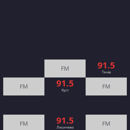
91.5
FM
Тячів
91.5
FM
FM
Хуст
91.5
FM
FM
Лисичево