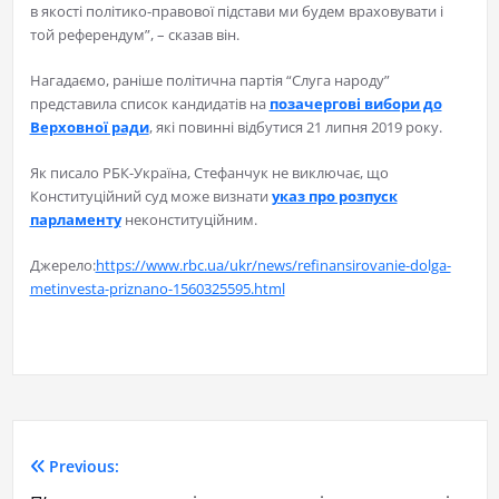
в якості політико-правової підстави ми будем враховувати і
той референдум”, – сказав він.
Нагадаємо, раніше політична партія “Слуга народу”
представила список кандидатів на
позачергові вибори до
Верховної ради
, які повинні відбутися 21 липня 2019 року.
Як писало РБК-Україна, Стефанчук не виключає, що
Конституційний суд може визнати
указ про розпуск
парламенту
неконституційним.
Джерело:
https://www.rbc.ua/ukr/news/refinansirovanie-dolga-
metinvesta-priznano-1560325595.html
Previous: