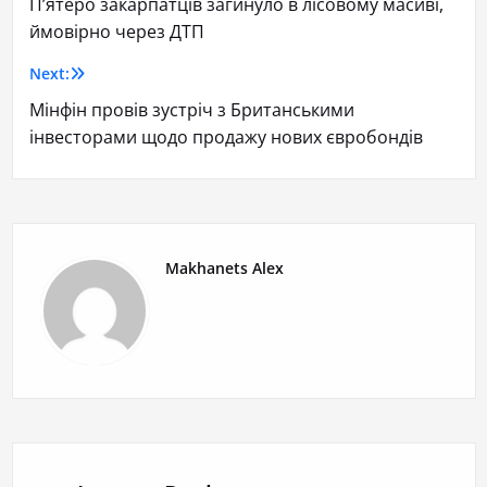
П’ятеро закарпатців загинуло в лісовому масиві,
ймовірно через ДТП
Next:
Мінфін провів зустріч з Британськими
інвесторами щодо продажу нових євробондів
Makhanets Alex