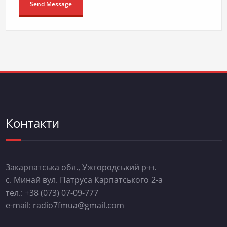
Контакти
Закарпатська обл., Ужгородський р-н.
с. Минай вул. Патруса Карпатського 2-а
тел.: +38 (073) 07-09-777
e-mail: radio7fmua@gmail.com