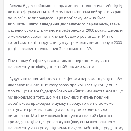
“Велика біда українського парламенту – половинчастий підхід
до його формування, тобто змішана система виборів. В Україні
вона себе не виправдала… Цю проблему можна було
вирішити шляхом введення двопалатного парламенту, і таке
рішення було підтримано на референдумі 2000 року… Це один
з можливих варіантів , який ми будемо розглядати. Ми не
готові сьогодні ігнорувати думку громадян, висловлену в 2000
році”, – заявив представник Зеленського в ВР.
При цьому Стефанчук зазначив, що переформатування
парламенту не відбудеться найближчим часом.
“Будуть питання, які стосуються форми парламенту: одно- або
двопалатний. Але я не кажу зараз про конкретну концепцію,
про те, що це все буде зроблено найближчим часом. Але якщо
ми виходимо з того, що ми з важливих питань повинні
обов’язково враховувати думку народу, то ми не можемо
нехтувати громадською думкою, яку вже колись було
висловлено. Ми і не можемо ігнорувати те, який відсоток
громадян тоді за це проголосував (введення двопалатного
парламенту 2000 року підтримали 82,9% виборців, – ред.). Тому