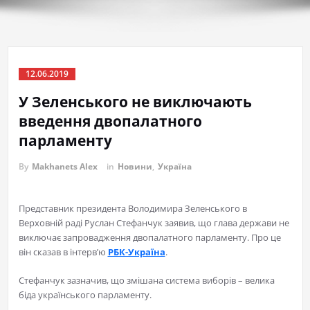
12.06.2019
У Зеленського не виключають
введення двопалатного
парламенту
By
Makhanets Alex
in
Новини
,
Україна
Представник президента Володимира Зеленського в
Верховній раді Руслан Стефанчук заявив, що глава держави не
виключає запровадження двопалатного парламенту. Про це
він сказав в інтерв’ю
РБК-Україна
.
Стефанчук зазначив, що змішана система виборів – велика
біда українського парламенту.