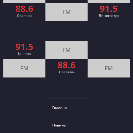
88.6
91.5
FM
Свалява
Виноградів
91.5
FM
Іршава
88.6
FM
FM
Cвалява
Головна
Новини