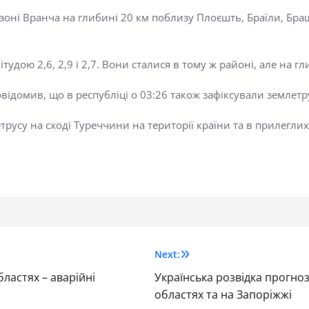
зоні Вранча на глибині 20 км поблизу Плоєшть, Браїли, Браш
дою 2,6, 2,9 і 2,7. Вони сталися в тому ж районі, але на глиб
овідомив, що в республіці о 03:26 також зафіксували землетр
трусу на сході Туреччини на території країни та в прилегли
Next:
ластях – аварійні
Українська розвідка прогноз
областях та на Запоріжжі