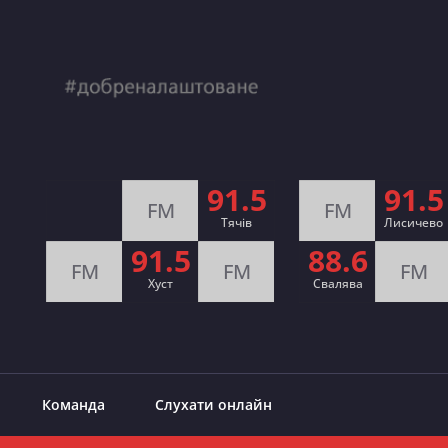
91.5
91.5
FM
FM
Тячів
Лисичево
91.5
88.6
FM
FM
FM
Хуст
Свалява
Команда
Слухати онлайн