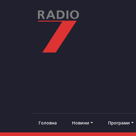
Skip
to
content
RADIO7
#добреналаштоване
Головна
Новини
Програми