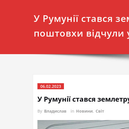
У Румунії стався зе
поштовхи відчули 
06.02.2023
У Румунії стався землет
By
Владислав
in
Новини
,
Світ