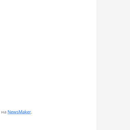
м на
NewsMaker
.