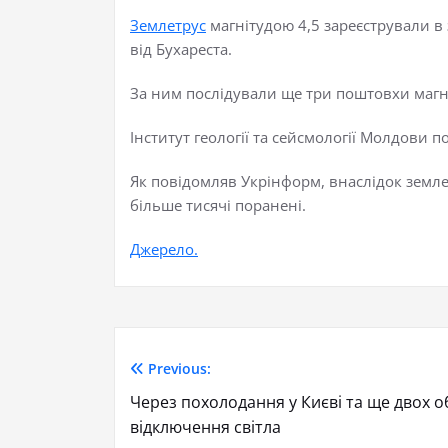
Землетрус
магнітудою 4,5 зареєстрували в 
від Бухареста.
За ним послідували ще три поштовхи магніту
Інститут геології та сейсмології Молдови п
Як повідомляв Укрінформ, внаслідок земле
більше тисячі поранені.
Джерело.
Previous:
Через похолодання у Києві та ще двох об
відключення світла