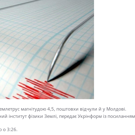
 землетрус магнітудою 4,5, поштовхи відчули й у Молдові.
ий інститут фізики Землі, передає Укрінформ із посилання
 о 3:26.