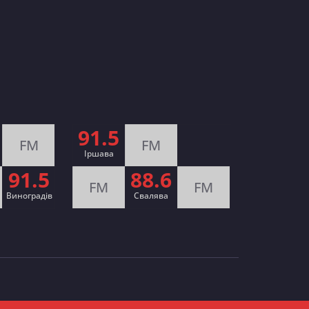
91.5
FM
FM
Іршава
91.5
88.6
FM
FM
Виноградів
Cвалява