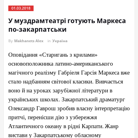
01.03.2018
У муздрамтеатрі готують Маркеса
по-закарпатськи
By
Makhanets Alex
in
Україна
Оповідання «Старигань з крилами»
основоположника латино-американського
магічного реалізму Габріеля Гарсія Маркеса вже
стало надбанням світової класики. Вивчається
воно й на уроках зарубіжної літератури в
українських школах. Закарпатський драматург
Олександр Гаврош зробив власну інтерпретацію
притчі, перенісши дію з узбережжя
Атлантичного океану в рідні Карпати.
Жанр
вистави у Закарпатському обласному