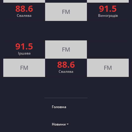
88.6
91.5
FM
Свалява
Виноградів
91.5
FM
Іршава
88.6
FM
FM
Cвалява
Головна
Новини