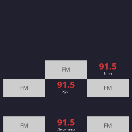
91.5
FM
Тячів
91.5
FM
FM
Хуст
91.5
FM
FM
Лисичево