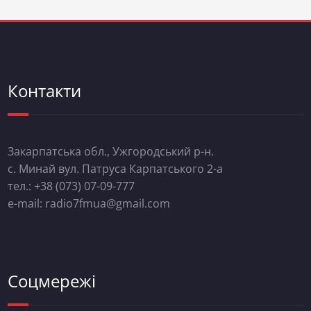
Контакти
Закарпатська обл., Ужгородський р-н.
с. Минай вул. Патруса Карпатського 2-а
тел.: +38 (073) 07-09-777
e-mail: radio7fmua@gmail.com
Соцмережі