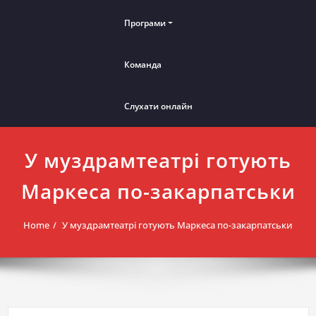
Програми
Команда
Слухати онлайн
У муздрамтеатрі готують
Маркеса по-закарпатськи
Home
У муздрамтеатрі готують Маркеса по-закарпатськи