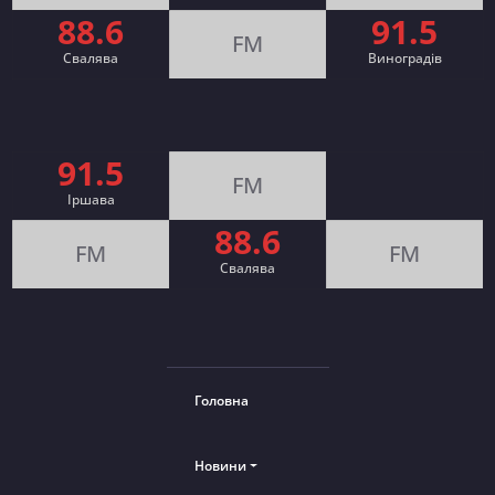
88.6
91.5
FM
Свалява
Виноградів
91.5
FM
Іршава
88.6
FM
FM
Cвалява
Головна
Новини