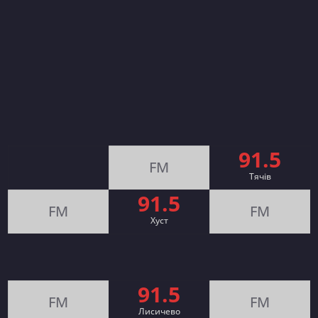
91.5
FM
Тячів
91.5
FM
FM
Хуст
91.5
FM
FM
Лисичево