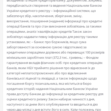
вкладників та інших кредиторів банку. Документом, зокрема,
передбачається створення та ведення Національним банком
України кредитного реєстру – інформаційної системи, що
забезпечує збір, накопичення, зберігання, зміну,
використання, поширення (надання) інформації про кредитні
операції банків та про стан виконання зобов’язань за такими
операціями, аналіз і кваліфікацію кредитів Також закон
зобов’язує надавати певну інформацію для реєстру такими
установами, як: – банки: про боржників, якщо сума
заборгованості за основною сумою і відсотками) за
кредитними операціями дорівнює або перевищує 100 розмірів
мінімальних заробітних плат (372,3 тис.. гривень; – Фондом
гарантування вкладів фізичних осіб: про кредитних операціях
банків, яким НБУ прийнято рішення про віднесення їх до
категорії неплатоспроможних або про відкликання
банківської ліцензії та ліквідації, а також інформацію щодо
погашення боргу позичальника, яка міститься в бюро
кредитних історій; надання Національним банком України
права доступу банкам до інформації за кредитним реєстру для
оцінки кредитного ризику Закон набирає чинності з дня,
наступного за днем його опублікування та вводиться в дію
через два місяці з дня вступу його в силу. Крім положень про