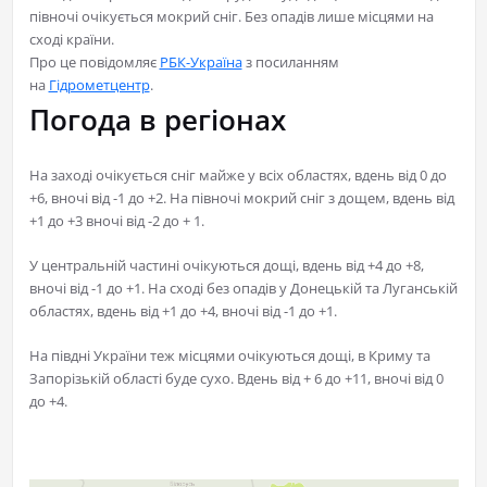
півночі очікується мокрий сніг. Без опадів лише місцями на
сході країни.
Про це повідомляє
РБК-Україна
з посиланням
на
Гідрометцентр
.
Погода в регіонах
На заході очікується сніг майже у всіх областях, вдень від 0 до
+6, вночі від -1 до +2. На півночі мокрий сніг з дощем, вдень від
+1 до +3 вночі від -2 до + 1.
У центральній частині очікуються дощі, вдень від +4 до +8,
вночі від -1 до +1. На сході без опадів у Донецькій та Луганській
областях, вдень від +1 до +4, вночі від -1 до +1.
На півдні України теж місцями очікуються дощі, в Криму та
Запорізькій області буде сухо. Вдень від + 6 до +11, вночі від 0
до +4.