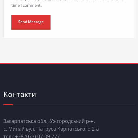
time I comment.
Контакти
Закарпатська обл., Ужгородський р-н.
с. Минай вул. Патруса Карпатського 2-а
тел.: +38 (073) 07-09-777