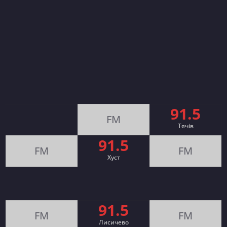
91.5
FM
Тячів
91.5
FM
FM
Хуст
91.5
FM
FM
Лисичево