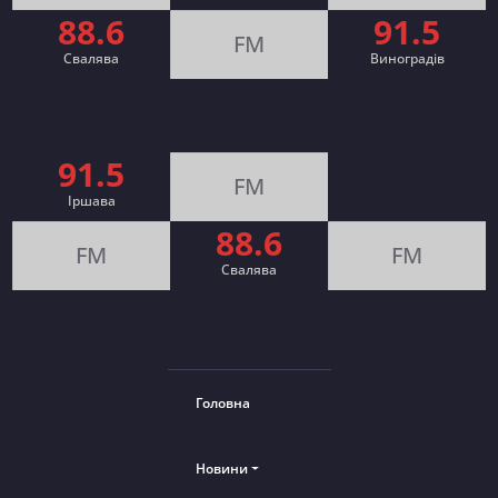
88.6
91.5
FM
Свалява
Виноградів
91.5
FM
Іршава
88.6
FM
FM
Cвалява
Головна
Новини