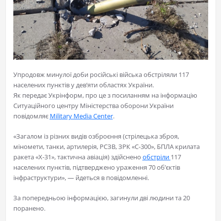
Упродовж минулої доби російські війська обстріляли 117
населених пунктів у дев’яти областях України.
Як передає Укрінформ, про це з посиланням на інформацію
Ситуаційного центру Міністерства оборони України
повідомляє
Military Media Center
.
«Загалом із різних видів озброєння (стрілецька зброя,
міномети, танки, артилерія, РСЗВ, ЗРК «С-300», БПЛА крилата
ракета «Х-31», тактична авіація) здійснено
обстріли
117
населених пунктів, підтверджено ураження 70 об’єктів
інфраструктури», — йдеться в повідомленні.
За попередньою інформацією, загинули дві людини та 20
поранено.