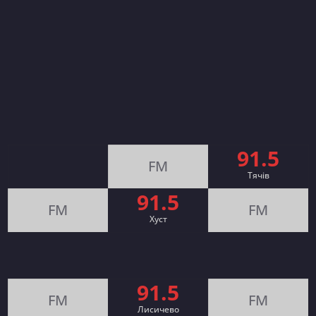
91.5
FM
Тячів
91.5
FM
FM
Хуст
91.5
FM
FM
Лисичево