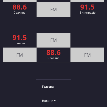
88.6
91.5
FM
Свалява
Виноградів
91.5
FM
Іршава
88.6
FM
FM
Cвалява
Головна
Новини