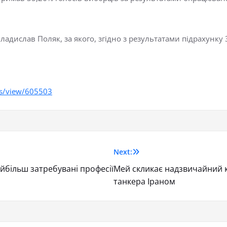
адислав Поляк, за якого, згідно з результатами підрахунку
s/view/605503
Next:
айбільш затребувані професії
Мей скликає надзвичайний 
танкера Іраном