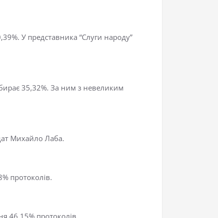
0,39%. У представника “Слуги народу”
абирає 35,32%. За ним з невеликим
дат Михайло Лаба.
8% протоколів.
я 46,15% протоколів.