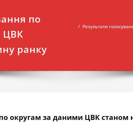
вання по
Результати голосуван
и ЦВК
ину ранку
по округам за даними ЦВК станом н