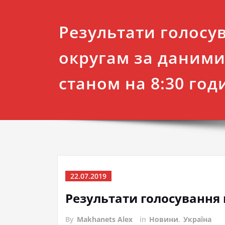
Результати голосу
округам за даним
станом на 8:30 год
22.07.2019
Результати голосування 
By
Makhanets Alex
in
Новини
,
Україна