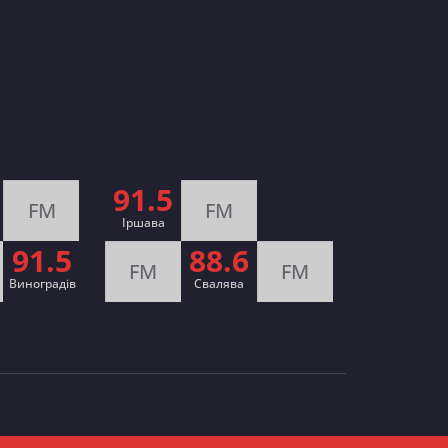
91.5
FM
FM
Іршава
91.5
88.6
FM
FM
Виноградів
Cвалява