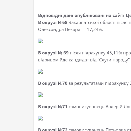
Відповідні дані опубліковані на сайті Ц
В окрузі №68
Закарпатської області після 
Олександра Пекаря — 17,24%.
В окрузі № 69
після підрахунку 45,11% про
відривом йде кандидат від “Слуги народу” 
В окрузі №70
за результатами підрахунку 
В окрузі №71
самовисуванець Валерій Лун
В окрузі №72
самовисуванець Петьовка от