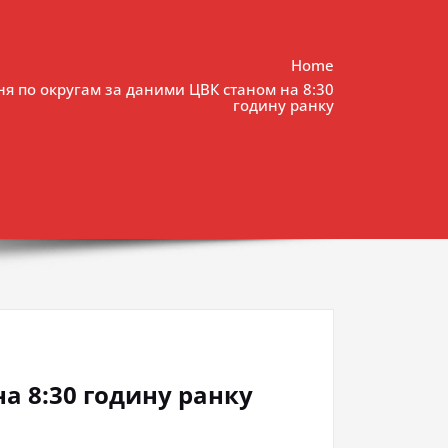
Home
ня по округам за даними ЦВК станом на 8:30
годину ранку
а 8:30 годину ранку