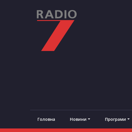
Skip
to
content
RADIO7
#добреналаштоване
Головна
Новини
Програми