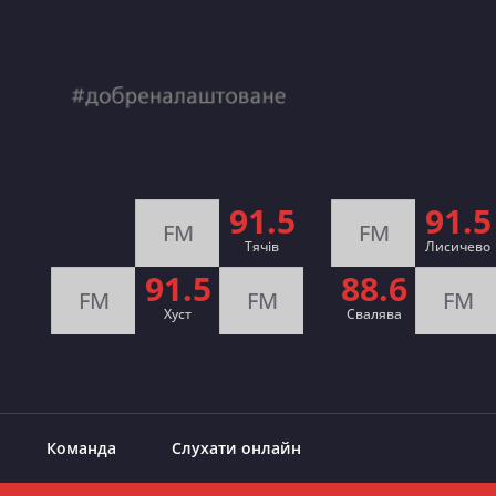
91.5
91.5
FM
FM
Тячів
Лисичево
91.5
88.6
FM
FM
FM
Хуст
Свалява
Команда
Слухати онлайн