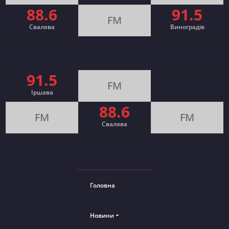
88.6
91.5
FM
Свалява
Виноградів
91.5
FM
Іршава
88.6
FM
FM
Cвалява
Головна
Новини