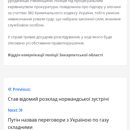
уродженцю Рівненщини, поліція під процесуальним
керівництвом прокуратури, повідомила про підозру у злочині
за статтею 382 Кримінального кодексу України, тобто умисне
невиконання ухвали суду, що набрала законної сили, вчинене
службовою особою.
У справі триває досудове розслідування, у ході якого буде
з’ясовано усі обставини правопорушення.
Відділ комунікації поліції Закарпатської області
Previous:
Став відомий розклад нормандської зустрічі
Next:
Путін назвав переговори з Україною по газу
складними