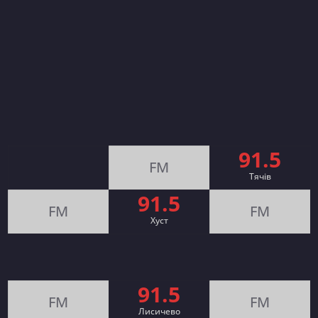
91.5
FM
Тячів
91.5
FM
FM
Хуст
91.5
FM
FM
Лисичево