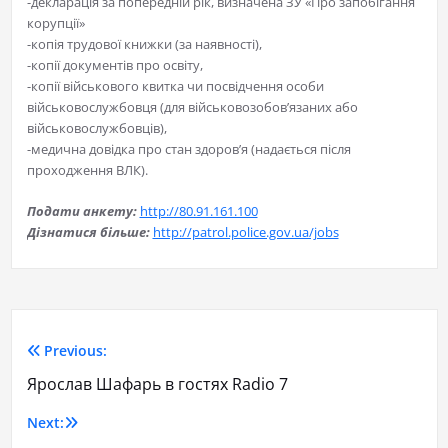
-декларація за попередній рік, визначена ЗУ «Про запобігання
корупції»
-копія трудової книжки (за наявності),
-копії документів про освіту,
-копії військового квитка чи посвідчення особи
військовослужбовця (для військовозобов’язаних або
військовослужбовців),
-медична довідка про стан здоров’я (надається після
проходження ВЛК).
Подати анкету:
http://80.91.161.100
Дізнатися більше:
http://patrol.police.gov.ua/jobs
Previous:
Ярослав Шафарь в гостях Radio 7
Next: