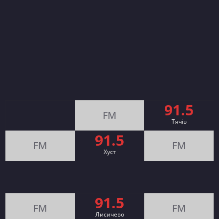
91.5
FM
Тячів
91.5
FM
FM
Хуст
91.5
FM
FM
Лисичево