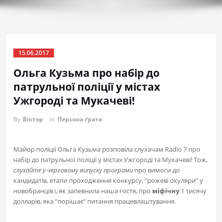
15.06.2017
Ольга Кузьма про набір до
патрульної поліції у містах
Ужгороді та Мукачеві!
By
Віктор
in
Персона ґрата
Майор поліції Ольга Кузьма розповіла слухачам Radio 7 про
набір до патрульної поліції у містах Ужгороді та Мукачеві! Тож,
слухайте у черговому випуску програми
про вимоги до
кандидатів, етапи проходження конкурсу, “рожеві окуляри” у
новобранців і, як запевнила наша гостя, про
міфічну
1 тисячу
долларів, яка “порішає” питання працевлаштування.