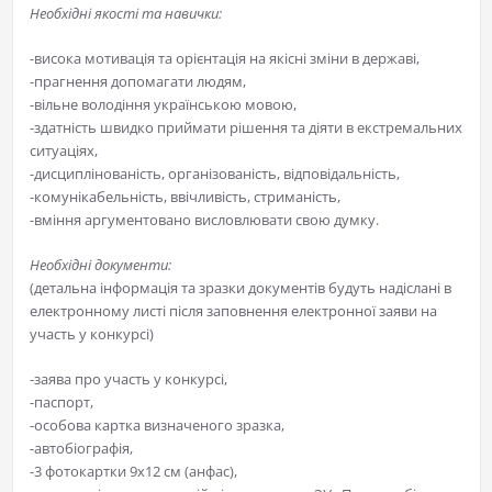
Необхідні якості та навички:
-висока мотивація та орієнтація на якісні зміни в державі,
-прагнення допомагати людям,
-вільне володіння українською мовою,
-здатність швидко приймати рішення та діяти в екстремальних
ситуаціях,
-дисциплінованість, організованість, відповідальність,
-комунікабельність, ввічливість, стриманість,
-вміння аргументовано висловлювати свою думку.
Необхідні документи:
(детальна інформація та зразки документів будуть надіслані в
електронному листі після заповнення електронної заяви на
участь у конкурсі)
-заява про участь у конкурсі,
-паспорт,
-особова картка визначеного зразка,
-автобіографія,
-3 фотокартки 9х12 см (анфас),