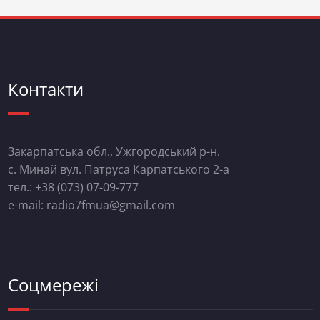
Контакти
Закарпатська обл., Ужгородський р-н.
с. Минай вул. Патруса Карпатського 2-а
тел.: +38 (073) 07-09-777
e-mail: radio7fmua@gmail.com
Соцмережі