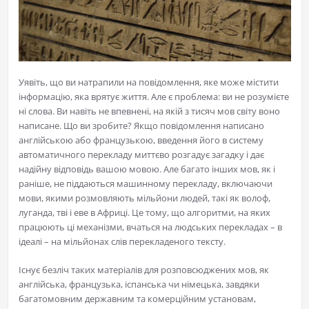
Уявіть, що ви натрапили на повідомлення, яке може містити
інформацію, яка врятує життя. Але є проблема: ви не розумієте
ні слова. Ви навіть не впевнені, на якій з тисяч мов світу воно
написане. Що ви зробите? Якщо повідомлення написано
англійською або французькою, введення його в систему
автоматичного перекладу миттєво розгадує загадку і дає
надійну відповідь вашою мовою. Але багато інших мов, як і
раніше, не піддаються машинному перекладу, включаючи
мови, якими розмовляють мільйони людей, такі як волоф,
луганда, тві і еве в Африці. Це тому, що алгоритми, на яких
працюють ці механізми, вчаться на людських перекладах – в
ідеалі – на мільйонах слів перекладеного тексту.
Існує безліч таких матеріалів для розповсюджених мов, як
англійська, французька, іспанська чи німецька, завдяки
багатомовним державним та комерційним установам,