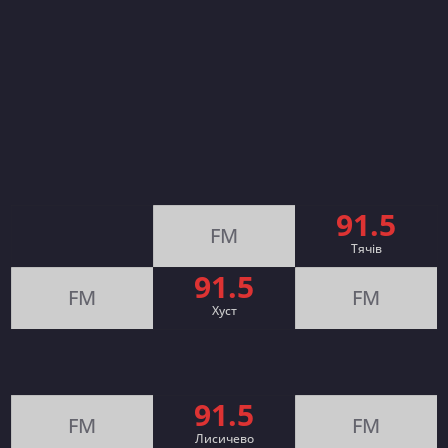
91.5
FM
Тячів
91.5
FM
FM
Хуст
91.5
FM
FM
Лисичево