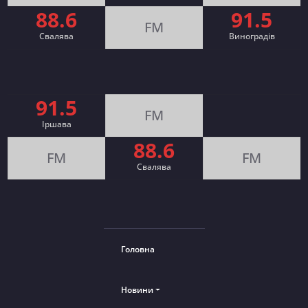
88.6
91.5
FM
Свалява
Виноградів
91.5
FM
Іршава
88.6
FM
FM
Cвалява
Головна
Новини