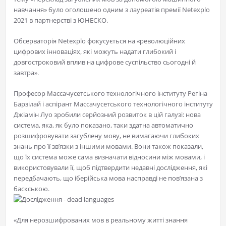
навчання» було оголошено одним з лауреатів премії Netexplo
2021 в партнерстві з ЮНЕСКО.
Обсерваторія Netexplo фокусується на «революційних
цифрових інноваціях, які можуть надати глибокий і
довгостроковий вплив на цифрове суспільство сьогодні й
завтра».
Професор Массачусетського технологічного інституту Регіна
Барзілай і аспірант Массачусетського технологічного інституту
Джіамін Луо зробили серйозний розвиток в цій галузі: нова
система, яка, як було показано, таки здатна автоматично
розшифровувати загублену мову, не вимагаючи глибоких
знань про її зв’язки з іншими мовами. Вони також показали,
що їх система може сама визначати відносини між мовами, і
використовували її, щоб підтвердити недавні дослідження, які
передбачають, що іберійська мова насправді не пов’язана з
баскською.
«Для нерозшифрованих мов в реальному житті знання