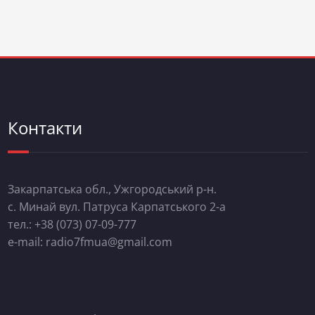
Контакти
Закарпатська обл., Ужгородський р-н.
с. Минай вул. Патруса Карпатського 2-а
тел.: +38 (073) 07-09-777
e-mail: radio7fmua@gmail.com