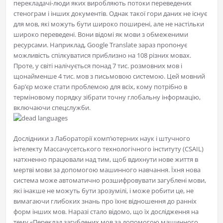
перекладачі-люди яких виробляють потоки переведених
стенограм і інших документів. Однак такої гори даних не існує
для мов, які можуть бути широко поширені, але не настільки
широко переведені. Вони відомі як мови з обмеженими
ресурсами. Наприклад, Google Translate зараз пропонує
можливість спілкуватися приблизно на 108 різних мовах.
Проте, у світі налічується понад 7 тис. розмовних мов і
щонайменше 4 тис. мов з письмовою системою. Цей мовний
бар’єр може стати проблемою для всіх, кому потрібно в
терміновому порядку зібрати точну глобальну інформацію,
включаючи спецслужби.
Дослідники з Лабораторії комп’ютерних наук і штучного
інтелекту Массачусетського технологічного інституту (CSAIL)
натхненно працювали над тим, щоб вдихнути нове життя в
мертві мови за допомогою машинного навчання. Їхня нова
система може автоматично розшифровувати загублені мови,
які інакше не можуть бути зрозумілі, і може робити це, не
вимагаючи глибоких знань про їхнє відношення до ранніх
форм інших мов. Наразі стало відомо, що їх дослідження на
тему «Переклад загублених мов за допомогою машинного