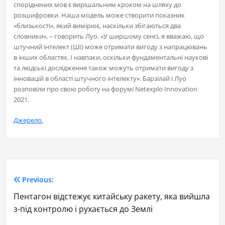
споріднених мов є вирішальним кроком на шляху до
розшифровки. Наша модель може створити показник
«близькості», який вимірює, наскільки збігаються два
словники», – говорить Луо. «У ширшому сенсі, я вважаю, що
штучний інтелект (ШІ) може отримати вигоду з напрацювань
в інших областях. І навпаки, оскільки фундаментальні наукові
та людські дослідження також можуть отримати вигоду з
інновацій в області штучного інтелекту». Барзілай і Луо
розповіли про свою роботу на форумі Netexplo Innovation
2021.
Джерело.
Previous:
Пентагон відстежує китайську ракету, яка вийшла
з-під контролю і рухається до Землі