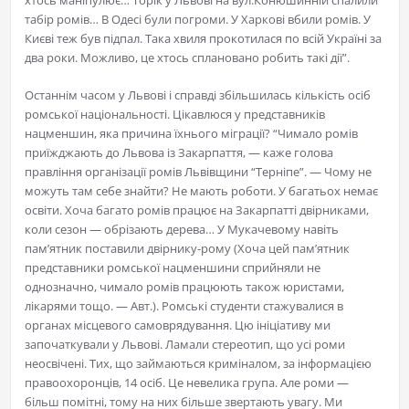
хтось маніпулює… Торік у Львові на вул.Конюшинній спалили
табір ромів… В Одесі були погроми. У Харкові вбили ромів. У
Києві теж був підпал. Така хвиля прокотилася по всій Україні за
два роки. Можливо, це хтось сплановано робить такі дії”.
Останнім часом у Львові і справді збільшилась кількість осіб
ромської національності. Цікавлюся у представників
нацменшин, яка причина їхнього міграції? “Чимало ромів
приїжджають до Львова із Закарпаття, — каже голова
правління організації ромів Львівщини “Терніпе”. — Чому не
можуть там себе знайти? Не мають роботи. У багатьох немає
освіти. Хоча багато ромів працює на Закарпатті двірниками,
коли сезон — обрізають дерева… У Мукачевому навіть
пам’ятник поставили двірнику-рому (Хоча цей пам’ятник
представники ромської нацменшини сприйняли не
однозначно, чимало ромів працюють також юристами,
лікарями тощо. — Авт.). Ромські студенти стажувалися в
органах місцевого самоврядування. Цю ініціативу ми
започаткували у Львові. Ламали стереотип, що усі роми
неосвічені. Тих, що займаються криміналом, за інформацією
правоохоронців, 14 осіб. Це невелика група. Але роми —
більш помітні, тому на них більше звертають увагу. Ми