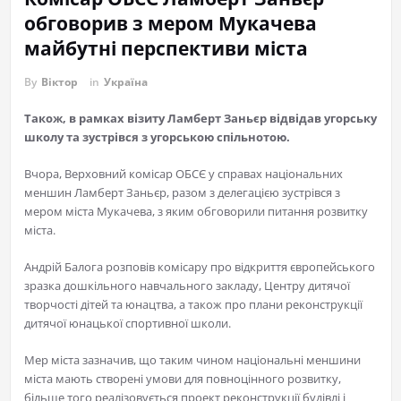
обговорив з мером Мукачева
майбутні перспективи міста
By
Віктор
in
Україна
Також, в рамках візиту Ламберт Заньєр відвідав угорську
школу та зустрівся з угорською спільнотою.
Вчора, Верховний комісар ОБСЄ у справах національних
меншин Ламберт Заньєр, разом з делегацією зустрівся з
мером міста Мукачева, з яким обговорили питання розвитку
міста.
Андрій Балога розповів комісару про відкриття європейського
зразка дошкільного навчального закладу, Центру дитячої
творчості дітей та юнацтва, а також про плани реконструкції
дитячої юнацької спортивної школи.
Мер міста зазначив, що таким чином національні меншини
міста мають створені умови для повноцінного розвитку,
більше того реалізовується проект реконструкції будівлі і