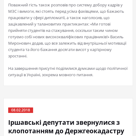
Поважний гість також розповів про систему добору кадрів у
МЗС і вимоги, які стоять перед усіма фахівцями, що бажають
працювати у сфері дипломатії, а також наголосив, що
зацікавлений у талановитих практикантах: «Ми готові
прийняти студентів на стажування, оскільки таким чином
готуємо собі нових висококваліфікових працівників!» Василь
Миронович додав, що все залежить від внутрішньої мотивації
студента та його бажання досягати висот у кар’єрному
зростанні.
На завершення присутні поділилися думками щодо політичної
ситуації в Україні, зокрема мовного питання.
08.02.2018
Іршавські депутати звернулися з
клопотанням до Держгеокадастру