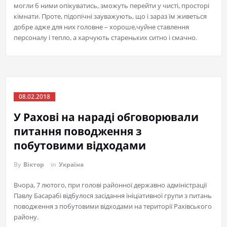
могли б ними опікуватись, зможуть перейти у чисті, просторі
кімнати. Проте, підопічні зауважують, що і зараз їм живеться
добре адже для них головне – хороше,чуйне ставлення
персоналу і тепло, а харчують стареньких ситно і смачно.
08.02.2018
У Рахові на нараді обговорювали
питання поводження з
побутовими відходами
By
Віктор
in
Україна
Вчора, 7 лютого, при голові районної державно адміністрації
Павлу Басарабі відбулося засідання ініціативної групи з питань
поводження з побутовими відходами на території Рахівського
району.