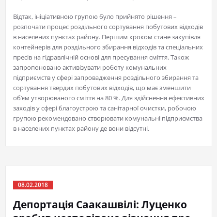
Відтак, ініціативною групою було прийнято рішення –
розпочати процес роздільного сортування побутових відходів
в населених пунктах району. Першим кроком стане закупівля
контейнерів для роздільного збирання відходів та спеціальних
пресів на гідравлічній основі для пресування сміття. Також
запропоновано активізувати роботу комунальних
підприємств у сфері запровадження роздільного збирання та
сортування твердих побутових відходів, що має зменшити
об’єм утворюваного сміття на 80 %. Для здійснення ефективних
заходів у сфері благоустрою та санітарної очистки, робочою
групою рекомендовано створювати комунальні підприємства
в населених пунктах району де вони відсутні.
08.02.2018
Депортація Саакашвілі: Луценко