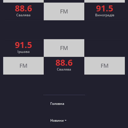
88.6
91.5
FM
Свалява
Виноградів
91.5
FM
Іршава
88.6
FM
FM
Cвалява
Головна
Новини