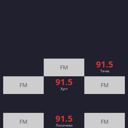
91.5
FM
Тячів
91.5
FM
FM
Хуст
91.5
FM
FM
Лисичево