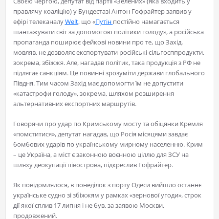
Своєю чергою, депутат від партії «Зелених» (яка входить у
правлячу коаліцію) у Бундестазі Антон Гофрайтер заявив у
ефірі телеканалу
Welt
, що «
Путін
постійно намагається
шантажувати світ за допомогою політики голоду», а російська
пропаганда поширює фейкові новини про те, що Захід,
мовляв, не дозволяє експортувати російські сільгосппродукти,
зокрема, збіжжя. Але, нагадав політик, така продукція з РФ не
підлягає санкціям. Це повинні зрозуміти держави глобального
Півдня. Тим часом Захід має допомогти їм не допустити
«катастрофи голоду», зокрема, шляхом розширення
альтернативних експортних маршрутів.
Говорячи про удар по Кримському мосту та обіцянки Кремля
«помститися», депутат нагадав, що Росія місяцями завдає
бомбових ударів по українському мирному населенню. Крим
– це Україна, а міст є законною воєнною ціллю для ЗСУ на
шляху деокупації півострова, підкреслив Гофрайтер.
Як повідомлялося, в понеділок з порту Одеси вийшло останнє
українське судно зі збіжжям у рамках «зернової угоди», строк
дії якої сплив 17 липня і не був, за заявою Москви,
продовжений.