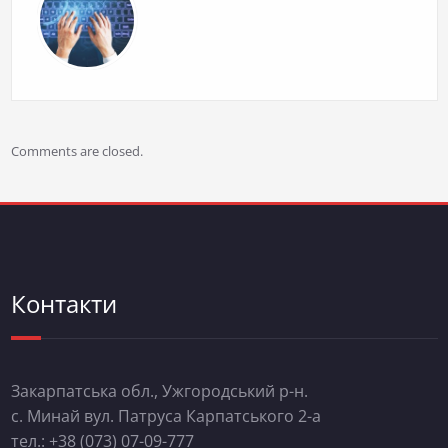
Comments are closed.
Контакти
Закарпатська обл., Ужгородський р-н.
с. Минай вул. Патруса Карпатського 2-а
тел.: +38 (073) 07-09-777