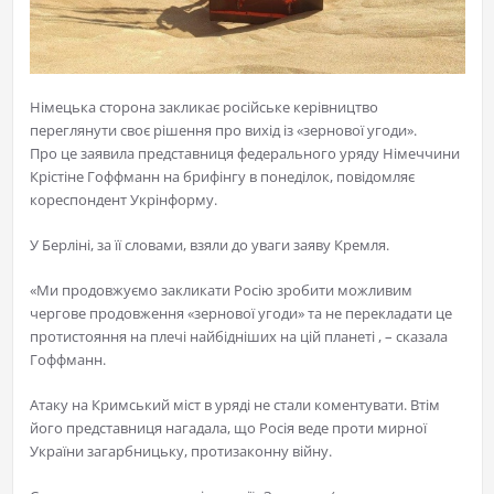
Німецька сторона закликає російське керівництво
переглянути своє рішення про вихід із «зернової угоди».
Про це заявила представниця федерального уряду Німеччини
Крістіне Гоффманн на брифінгу в понеділок, повідомляє
кореспондент Укрінформу.
У Берліні, за її словами, взяли до уваги заяву Кремля.
«Ми продовжуємо закликати Росію зробити можливим
чергове продовження «зернової угоди» та не перекладати це
протистояння на плечі найбідніших на цій планеті , – сказала
Гоффманн.
Атаку на Кримський міст в уряді не стали коментувати. Втім
його представниця нагадала, що Росія веде проти мирної
України загарбницьку, протизаконну війну.