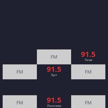
91.5
FM
Тячів
91.5
FM
FM
Хуст
91.5
FM
FM
Лисичево