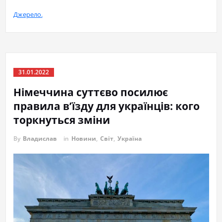
Джерело.
31.01.2022
Німеччина суттєво посилює
правила в’їзду для українців: кого
торкнуться зміни
By
Владислав
in
Новини
,
Світ
,
Україна