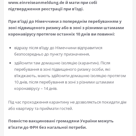
www.einreiseanmeldung.de й мати при собі
підтвердження реєстрації при в’їзді.
При в’їзді до Німеччини з попереднім перебуванням у
зоні підвищеного ризику або в зоні з різними штамами
коронавірусу протягом останніх 10 днів ви повинні:
відразу після в’їзду до Німеччини відправитися
безпосередньо до пункту призначення,
здійснити там домашню ізоляцію (карантин). Після
перебування в зоні підвищеного ризику особи, які
в’їжджають, мають здійснити домашню ізоляцію протягом
10 днів, після перебування в зоні з різними штамами
коронавірусу – 14 днів.
Під час проходження карантину не дозволяється покидати дім
або квартиру та приймати гостей.
Повністю вакциновані громадяни України можуть
в’їхати до ФРН без нагальної потреби.