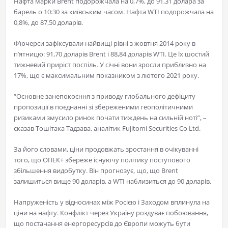
Нафта марки Brent подорожчала на 0,7%, до 91,31 долара за
барель о 10:30 за київським часом. Нафта WTI подорожчала на
0,8%, до 87,50 доларів.
Ф’ючерси зафіксували найвищі рівні з жовтня 2014 року в
п’ятницю: 91,70 доларів Brent і 88,84 доларів WTI. Це їх шостий
тижневий приріст поспіль. У січні вони зросли приблизно на
17%, що є максимальним показником з лютого 2021 року.
“Основне занепокоєння з приводу глобального дефіциту
пропозиції в поєднанні зі збереженими геополітичними
ризиками змусило ринок почати тиждень на сильній ноті”, –
сказав Тошітака Тадзава, аналітик Fujitomi Securities Co Ltd.
За його словами, ціни продовжать зростання в очікуванні
того, що ОПЕК+ збереже існуючу політику поступового
збільшення видобутку. Він прогнозує, що, що Brent
залишиться вище 90 доларів, а WTI наблизиться до 90 доларів.
Напруженість у відносинах між Росією і Заходом вплинула на
ціни на нафту. Конфлікт через Україну роздуває побоювання,
що постачання енергоресурсів до Європи можуть бути