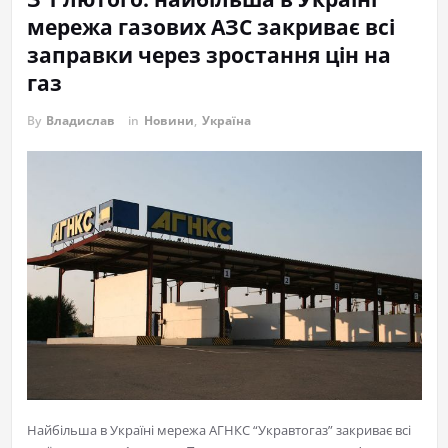
мережа газових АЗС закриває всі
заправки через зростання цін на
газ
By
Владислав
in
Новини
,
Україна
Найбільша в Україні мережа АГНКС “Укравтогаз” закриває всі