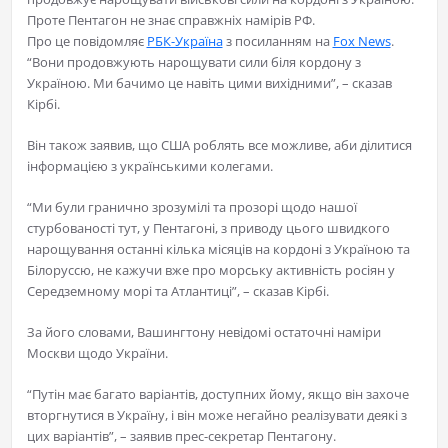
Проте Пентагон не знає справжніх намірів РФ.
Про це повідомляє
РБК-Україна
з посиланням на
Fox News
.
“Вони продовжують нарощувати сили біля кордону з
Україною. Ми бачимо це навіть цими вихідними”, – сказав
Кірбі.
Він також заявив, що США роблять все можливе, аби ділитися
інформацією з українськими колегами.
“Ми були гранично зрозумілі та прозорі щодо нашої
стурбованості тут, у Пентагоні, з приводу цього швидкого
нарощування останні кілька місяців на кордоні з Україною та
Білоруссю, не кажучи вже про морську активність росіян у
Середземному морі та Атлантиці”, – сказав Кірбі.
За його словами, Вашингтону невідомі остаточні наміри
Москви щодо України.
“Путін має багато варіантів, доступних йому, якщо він захоче
вторгнутися в Україну, і він може негайно реалізувати деякі з
цих варіантів”, – заявив прес-секретар Пентагону.