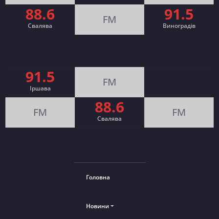
88.6
91.5
FM
Свалява
Виноградів
91.5
FM
Іршава
88.6
FM
FM
Cвалява
Головна
Новини