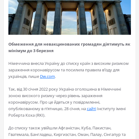
Обмеження для невакцинованих громадян діятимуть як
мінімум до 3 березня
Німеччина внесла Україну до списку країн з високим ризиком
зараження коронавірусом та посилила правила в’їзду для
українців, пише
Dw.com
.
Так, від 30 січня 2022 року Україна оголошена в Німеччині
зоною високого ризику через рівень зараження
коронавірусом. Про це йдеться у повідомленні,
опублікованому в п’ятницю, 28 січня, на
сайті
Інституту імені
Роберта Коха (RKI).
До списку також увійшли Афганістан, Куба, Пакистан,
Гватемала, Бангладеш, Киргизстан, Оман, Палау, Сінгапур та