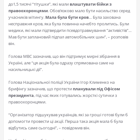
до1,5 тисячі “тітушки”, які мали
влаштувати бійки з
правоохоронцями
. Обов’язково мало бути насильство серед
учасників мітингу.
Мала була бути кров
… Була захована
несправжня кров, яка була повинна начебто пролитись. Були
медики, які мали підтвердити псевдотравмування “активістів”…
Мав бути заплановий підпал автомобільних шин”, – розповів
він.
Голова МВС зазначив, що він підтримує мирні зібрання в
Україні, але “ця акція була одразу спрямована саме на
насильницькі дії”.
Голова Національної поліції України Ігор Клименко на
брифінгу зазначив, що протести
планували під Офісом
президента
, під час яких готувались жорсткі сутички з
правоохоронцями.
“Організатор підшукував українців, які за гроші готові були б
допомогти провести ці акції. Перша така акція мала б була
відбутись саме сьогодні”, – повідомив він.