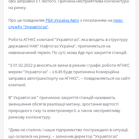
свої заправки з 1 лютого. Причина-несприятлива кон’юнктура
на ринку.
Про це повідомляє
РБК-Україна Авто
з посиланням на
прес-
службу “Укравтогаз”
.
Робота АГНКС компанії “Укравтогаз”, яка входить в структуру
державної НАК” Нафтогаз Україна”, припиняється на
невизначений термін. По суті, мова йде про закриття станцій.
“З 01.02.2022 р.вносяться зміни в режим і графік роботи АГНКС
мережі “Укравтогаз” – з 6:45 буде припинена Комерційна
заправка автотранспорту на АГНКС”, – повідомляється на сайті
компанії.
В” Укравтогазі ” причиною закриття станцій називають
зменшення обсягів реалізації метану, зростання вартості
природного газу та електроенергії, а також несприятливу
ринкову кон’юнктуру.
“Дива не сталося, і наше підприємство постраждало в ситуації,
що склалася на ринку, – зазначив директор “Укравтогаз”