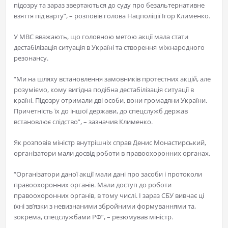
підозру та зараз звертаються до суду про безальтернативне
взяття під варту”, – розповів голова Нацполіції Ігор Клименко.
У МВС вважають, що головною метою акції мала стати
дестабілізація ситуація в Україні та створення міжнародного
резонансу.
“Ми на шляху встановлення замовників протестних акцій, але
розуміємо, кому вигідна подібна дестабілізація ситуації в
країні. Підозру отримали дві особи, вони громадяни України.
Причетність їх до іншої держави, до спецслужб держав
встановлює слідство”, – зазначив Клименко.
Як розповів міністр внутрішніх справ Денис Монастирський,
організатори мали досвід роботи в правоохоронних органах.
“Організатори даної акції мали дані про засоби і протоколи
правоохоронних органів. Мали доступ до роботи
правоохоронних органів, в тому числі. І зараз СБУ вивчає ці
їхні зв’язки з невизнаними збройними формуваннями та,
зокрема, спецслужбами РФ”, – резюмував міністр.