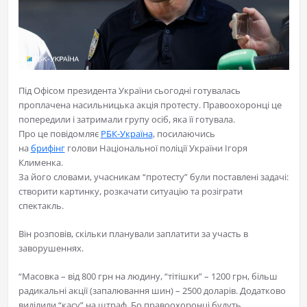
Під Офісом президента України сьогодні готувалась
проплачена насильницька акція протесту. Правоохоронці це
попередили і затримали групу осіб, яка її готувала.
Про це повідомляє
РБК-Україна
, посилаючись
на
брифінг
голови Національної поліції України Ігоря
Клименка.
За його словами, учасникам “протесту” були поставлені задачі:
створити картинку, розкачати ситуацію та розіграти
спектакль.
Він розповів, скільки планували заплатити за участь в
заворушеннях.
“Масовка – від 800 грн на людину, “тітішки” – 1200 грн, більш
радикальні акції (запалювання шин) – 2500 доларів. Додатково
виділили “касу” на штраф. Бо правоохоронці будуть