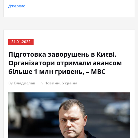
Джерело.
31.01.2022
Підготовка заворушень в Києві.
Організатори отримали авансом
більше 1 млн гривень, – МВС
By
Владислав
in
Новини
,
Україна