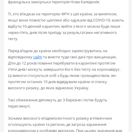
французька заморська територія Нова Каледонія.
Ті, хто в’їжджає на територію ФРН з цієї країни, за винятком,
якщо вони повністю щеплені або одужали від COVID-19, мають
відбути 10-денний карантин, вийти з якого можна буде лише
через п’ять днів після приїзду за результатами негативного
тесту.
Перед в’їздом до країни необхідно зареєструватись на
відповідному
сайті
та внести туди свої дані про вакцинацію.
Діти до 12 років повинні перебувати в карантині протягом
п’яти днів і можуть завершити його без тесту на коронавірус.
Ці вимоги стосуються осіб з будь-яким громадянством, які
протягом останніх 10 днів відвідували країни зі списку
високого ризику, до яких віднесено Україну.
Такі обмеження діятимуть до 3 березня і потім будуть
переглянуті.
Зонами високого епідеміологічного ризику в Німеччині
оголошують країни та регіони, де загроза зараження
коронавірусом є особливо високою. При цьому значення має