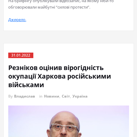
На брифінгу опублікували відеозапис, на якому ніби-то
обговорювали майбутні “силові протести”.
Джерело.
31.01.2022
Резніков оцінив вірогідність
окупації Харкова російськими
військами
By
Владислав
in
Новини
,
Світ
,
Україна