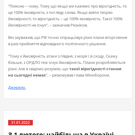
“Поясню – чому. Тому що якщо ми кажемо про вірогідність, то
це 100% імовірність з погляду слова. Якщо взяти теорію
ймовірності, то вірогідність – це 100% імовірність. Такої 100%
ймовірності не існує”, – зазначив Резніков.
Він зауважив, що РФ точно опрацьовує різні плани вторгнення
в разі прийняття відповідного політичного рішення.
“Тому є ймовірність атаки з півдня, з моря і зі сходу. Скажу
більше, з ОРДЛО теж існує ймовірність. Плани розробляються
різні. Але я свідомо розумію, що
такої вірогідності станом
на сьогодні немає
“, – резюмував глава Міноборони.
Джерело.
31.01.2022
З 1 лютого: найбільша в Україні