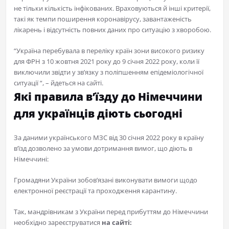
не тільки кількість інфікованих. Враховуються й інші критерії,
такі як темпи поширення коронавірусу, завантаженість
лікарень і відсутність повних даних про ситуацію з хворобою.
“Україна перебувала в переліку країн зони високого ризику
для ФРН з 10 жовтня 2021 року до 9 січня 2022 року, коли її
виключили звідти у зв’язку з поліпшенням епідеміологічної
ситуації “, – йдеться на сайті.
Які правила в’їзду до Німеччини
для українців діють сьогодні
За даними українського МЗС від 30 січня 2022 року в країну
в’їзд дозволено за умови дотримання вимог, що діють в
Німеччині:
Громадяни України зобов’язані виконувати вимоги щодо
електронної реєстрації та проходження карантину.
Так, мандрівникам з України перед прибуттям до Німеччини
необхідно зареєструватися
на сайті: