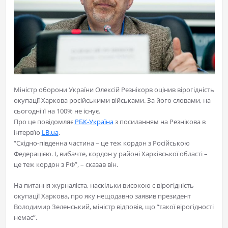
Міністр оборони України Олексій Резнікорв оцінив вірогідність
окупації Харкова російськими військами. За його словами, на
сьогодні її на 100% не існує.
Про це повідомляє
РБК-Україна
з посиланням на Резнікова в
інтерв’ю
LB.ua
.
“Східно-південна частина – це теж кордон з Російською
Федерацією. І, вибачте, кордон у районі Харківської області –
це теж кордон з РФ”, – сказав він.
На питання журналіста, наскільки високою є вірогідність
окупації Харкова, про яку нещодавно заявив президент
Володимир Зеленський, міністр відповів, що “такої вірогідності
немає”.