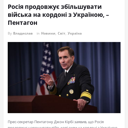
Росія продовжує збільшувати
війська на кордоні з Україною, –
Пентагон
By
Владислав
in
Новини
,
Світ
,
Україна
Прес-секретар Пентагону Джон Кірбі заявив, що Росія
продовжує нарощувати військові сили на кордоні з Україною.