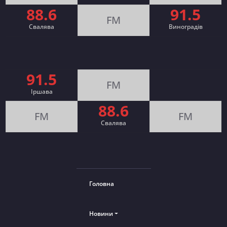
88.6
91.5
FM
Свалява
Виноградів
91.5
FM
Іршава
88.6
FM
FM
Cвалява
Головна
Новини