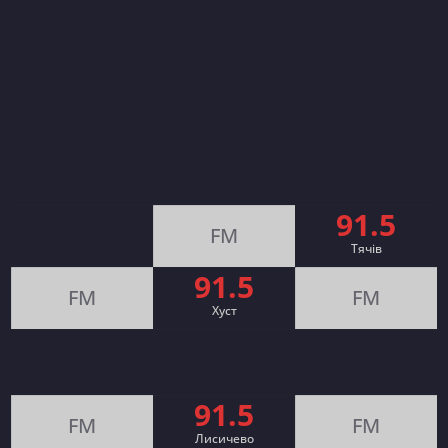
91.5
FM
Тячів
91.5
FM
FM
Хуст
91.5
FM
FM
Лисичево