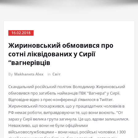
16.02.2018
Жириновський обмовився про
сотні ліквідованих у Сирії
“вагнерівців
By
Makhanets Alex
in
Світ
Скандальний російський політик Володимир Жириновський
обмовився про загибель найманців ПВК “Вагнера” у Сирії.
Відповідне відео з прес-конференції з’явилося в Twitter.
Жириновський поскаржився, що у працездатних чоловіків в
РФ немає роботи, виправдовуючи те, що вони воюють. “От
зараз у Сирії велика група загинула. Це що, вдови залишилися.
Неважливо, що вони не були офіційними
військовослужбовцями – вони наші, російські чоловіки. І 300