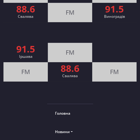
88.6
91.5
FM
Свалява
Виноградів
91.5
FM
Іршава
88.6
FM
FM
Cвалява
Головна
Новини