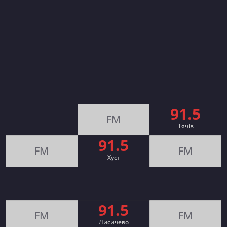
91.5
FM
Тячів
91.5
FM
FM
Хуст
91.5
FM
FM
Лисичево