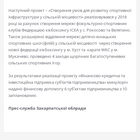
Наступний проект – «Створення умов для розвитку спортивної
інфраструктури у сільській місцевості» реалізовувався у 2018
році за рахунок створення мережі фізкультурно-спортивних
клубів Федерацією кікбоксингу ІСКА у с. Рокосово та Велятино.
Також розширено відділення мережі дитячо-юнацьких
спортивних шкіл (філій) у сільській місцевості через створення
нової федерації кікбоксингу у м. Хуст та карате WKC у м.
Мукачево, проведено 4 заходи щорічних багатоступеневих
сільських спортивних ігор.
За результатами реалізації проекту «Фінансово-кредитна та
інвестиційна підтримка субꞌєктів підприємництва» минулоріч
надано фінансову допомогу 6 субꞌєктам підприємництва з 10
запланованих.
Прес-служба Закарпатської облради