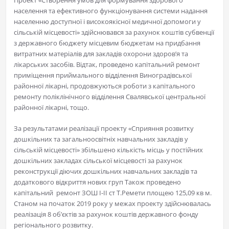
Проект «Створення умов для формування здорового
населення та ефективного функціонування системи надання
населенню доступної і високоякісної медичної допомоги у
сільській місцевості» здійснювався за рахунок коштів субвенції
з державного бюджету місцевим бюджетам на придбання
витратних матеріалів для закладів охорони здоров’я та
лікарських засобів. Відтак, проведено капітальний ремонт
приміщення приймального відділення Виноградівської
районної лікарні, продовжуються роботи з капітального
ремонту поліклінічного відділення Свалявської центральної
районної лікарні, тощо.
За результатами реалізації проекту «Сприяння розвитку
дошкільних та загальноосвітніх навчальних закладів у
сільській місцевості» збільшено кількість місць у постійних
дошкільних закладах сільської місцевості за рахунок
реконструкції діючих дошкільних навчальних закладів та
додаткового відкриття нових груп Також проведено
капітальний ремонт ЗОШ І-ІІ ст Т.Ремети площею 125,09 кв м.
Станом на початок 2019 року у межах проекту здійснювалась
реалізація 8 об’єктів за рахунок коштів державного фонду
регіонального розвитку.