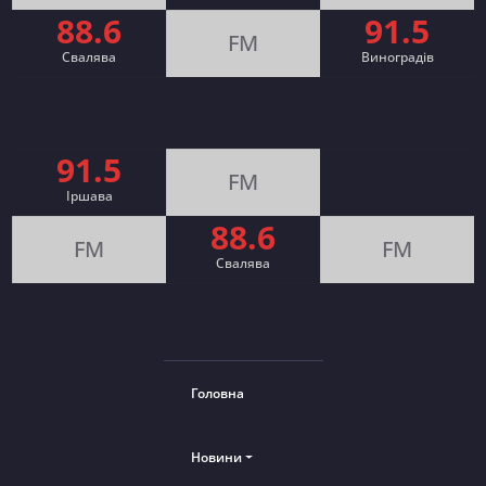
88.6
91.5
FM
Свалява
Виноградів
91.5
FM
Іршава
88.6
FM
FM
Cвалява
Головна
Новини