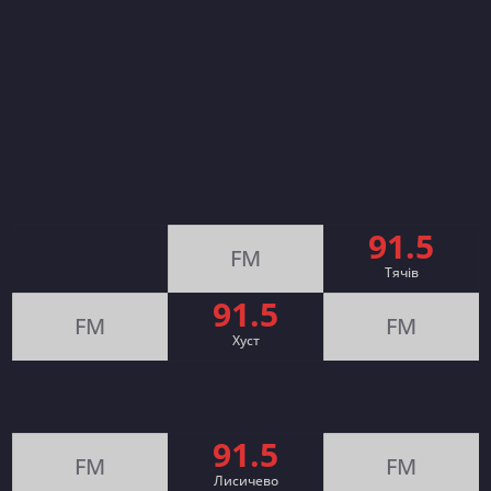
91.5
FM
Тячів
91.5
FM
FM
Хуст
91.5
FM
FM
Лисичево