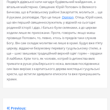
Подвір’я дідівської хати нагадує будівельний майданчик, а
вітальня майстерню. Священик Юрій Попович із Великого
Бичкова, що в Рахівському районі Закарпаття, молиться … ще
й руками, розповідає. Про це пише
Оpinion
. Отець Юрій каже,
що він перший священнослужитель у відомій на сьогодні
родинній історії: і дідо, і батько були селянами, а до церкви
ходили лише як прихожани. Проте, говорить: якщо маєш
прізвище Попович, то, певно, хтось із предків таки служив
Богу. Він сам складає молитви не лише в храмі. Будує вже п’яту
церкву, віддаючи безумовну перевагу гуцульському стилю, а
ще – шиє і вишиває традиційний верхній одяг горян – сердаки
й лайбики. Крім того, як чоловік, котрий із дитинства вміє
тримати в руках різьбярського ножа, виховав послідовника:
син Іван вирізає з карпатського дерева мистецькі гуцульські
хрести, що встигли здивувати єпископа та вже прикрашають
храми.
Previous: