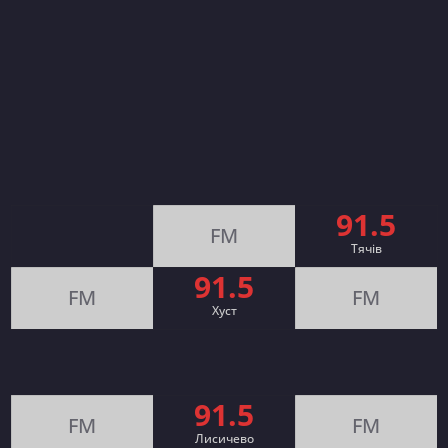
91.5
FM
Тячів
91.5
FM
FM
Хуст
91.5
FM
FM
Лисичево