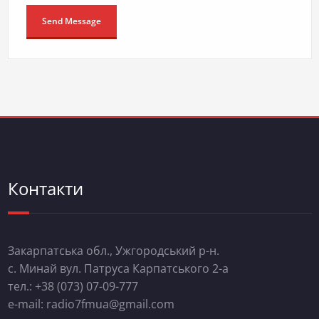
Контакти
Закарпатська обл., Ужгородський р-н.
с. Минай вул. Патруса Карпатського 2-а
тел.: +38 (073) 07-09-777
e-mail: radio7fmua@gmail.com