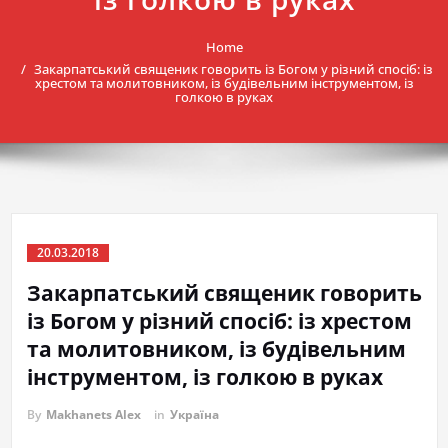
Home
Закарпатський священик говорить із Богом у різний спосіб: із
хрестом та молитовником, із будівельним інструментом, із
голкою в руках
20.03.2018
Закарпатський священик говорить
із Богом у різний спосіб: із хрестом
та молитовником, із будівельним
інструментом, із голкою в руках
By
Makhanets Alex
in
Україна