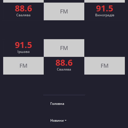
88.6
91.5
FM
Свалява
Виноградів
91.5
FM
Іршава
88.6
FM
FM
Cвалява
Головна
Новини