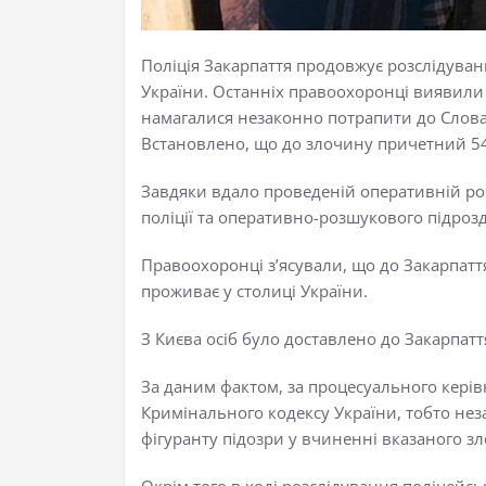
Поліція Закарпаття продовжує розслідува
України. Останніх правоохоронці виявили 
намагалися незаконно потрапити до Слова
Встановлено, що до злочину причетний 54-
Завдяки вдало проведеній оперативній роб
поліції та оперативно-розшукового підроз
Правоохоронці з’ясували, що до Закарпатт
проживає у столиці України.
З Києва осіб було доставлено до Закарпат
За даним фактом, за процесуального керівн
Кримінального кодексу України, тобто не
фігуранту підозри у вчиненні вказаного зл
Окрім того в ході розслідування поліцейс