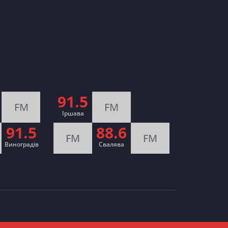
91.5
FM
FM
Іршава
91.5
88.6
FM
FM
Виноградів
Cвалява