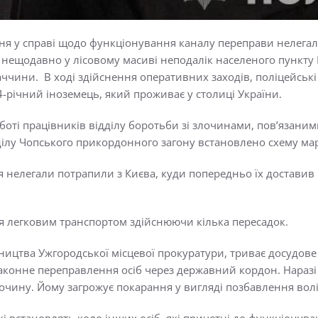
ння у справі щодо функціонування каналу переправи нелега
нещодавно у лісовому масиві неподалік населеного пункту 
ччини. В ході здійснення оперативних заходів, поліцейські
річний іноземець, який проживає у столиці України.
оті працівників відділу боротьби зі злочинами, пов’язани
ділу Чопського прикордонного загону встановлено схему ма
я нелегали потрапили з Києва, куди попередньо їх достави
тя легковим транспортом здійснюючи кілька пересадок.
ицтва Ужгородської місцевої прокуратури, триває досудове р
законне переправлення осіб через державний кордон. Нараз
очину. Йому загрожує покарання у вигляді позбавлення волі 
ькі встановлять коло інших осіб, які причетні до функціону