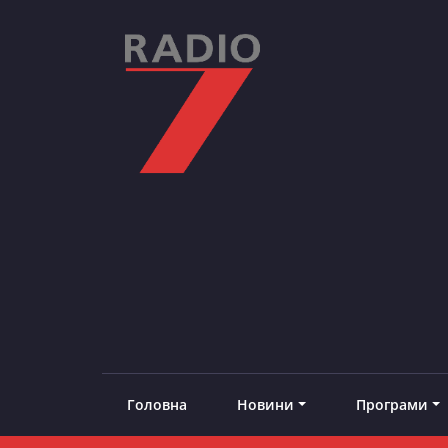
Skip
to
content
RADIO7
#добреналаштоване
Головна
Новини
Програми