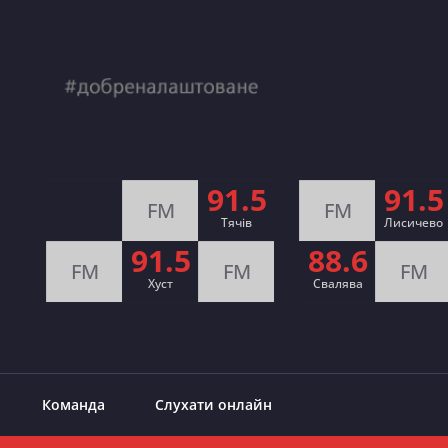
91.5
91.5
FM
FM
Тячів
Лисичево
91.5
88.6
FM
FM
FM
Хуст
Свалява
Команда
Слухати онлайн