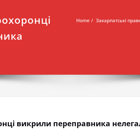
оохоронці
Home
Закарпатські пра
ника
онці викрили переправника нелега