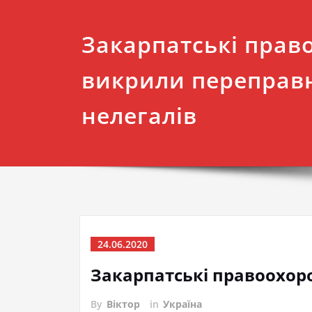
Закарпатські прав
викрили переправ
нелегалів
24.06.2020
Закарпатські правоохор
By
Віктор
in
Україна