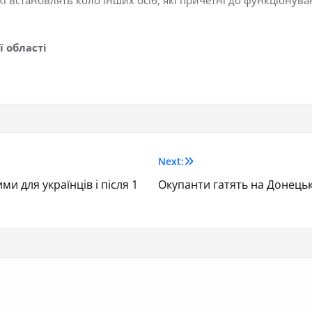
ї області
Next:
 для українців і після 1
Окупанти гатять на Донець