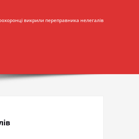
воохоронці викрили переправника нелегалів
лів