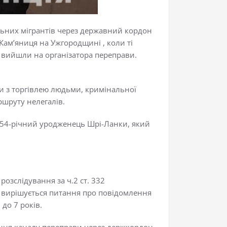
льних мігрантів через державний кордон
Кам’яниця на Ужгородщині , коли ті
 вийшли на організатора переправи.
ми з торгівлею людьми, кримінальної
ршруту нелегалів.
в 54-річний уродженець Шрі-Ланки, який
озслідування за ч.2 ст. 332
і вирішується питання про повідомлення
до 7 років.
вання каналу переправи через держкордон