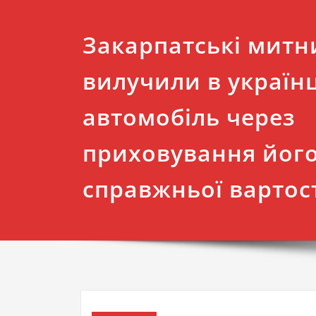
Закарпатські митн
вилучили в україн
автомобіль через
приховування йог
справжньої вартос