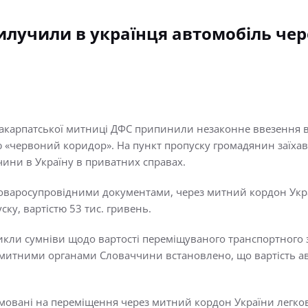
илучили в українця автомобіль чер
акарпатської митниці ДФС припинили незаконне ввезення в 
«червоний коридор». На пункт пропуску громадянин заїхав
ини в Україну в приватних справах.
товаросупровідними документами, через митний кордон Укр
ку, вартістю 53 тис. гривень.
кли сумніви щодо вартості переміщуваного транспортного 
з митними органами Словаччини встановлено, що вартість ав
мовані на переміщення через митний кордон України легков