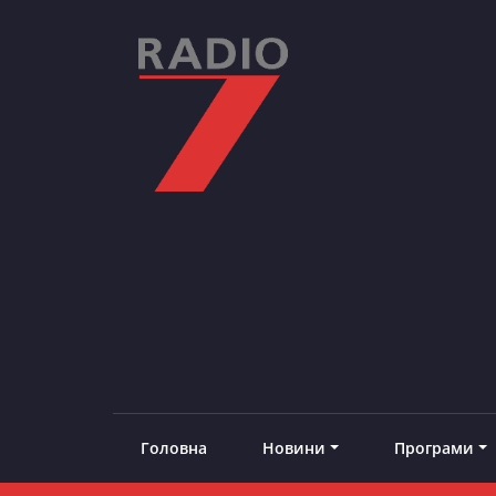
Skip
to
content
RADIO7
#добреналаштоване
Головна
Новини
Програми