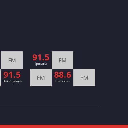
91.5
FM
FM
Іршава
91.5
88.6
FM
FM
Виноградів
Cвалява