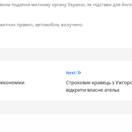
хом подання митному органу України, як підстави для його
.
митних правил, автомобіль вилучено.
Next:
некономіки
Строковик-кравець з Ужгоро
відкрити власне ательє