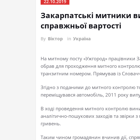
22.10.2019
Закарпатські митники в
справжньої вартості
By
Віктор
in
Україна
На митному посту «Ужгород» працівники З
обрав для проходження митного контролю 
транзитним номером. Прямував із Словачч
Згідно з поданими до митного контролю 
переміщувався автомобіль, 2011 року випус
В ході проведення митного контролю вини
аналітично-пошукових заходів та звірки 
гривень.
Таким чином громадянин вчинив дії, спря