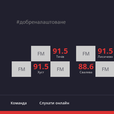
91.5
91.5
FM
FM
Тячів
Лисичево
91.5
88.6
FM
FM
FM
Хуст
Свалява
Команда
Слухати онлайн