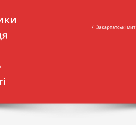
ики
Закарпатські мит
ця
о
ті