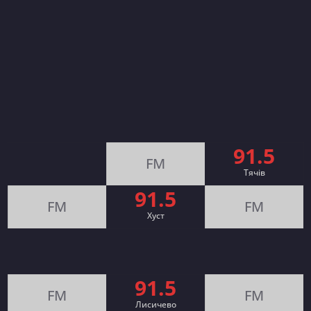
91.5
FM
Тячів
91.5
FM
FM
Хуст
91.5
FM
FM
Лисичево