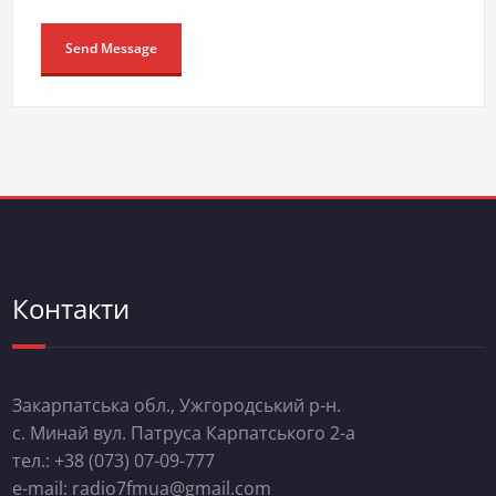
Контакти
Закарпатська обл., Ужгородський р-н.
с. Минай вул. Патруса Карпатського 2-а
тел.: +38 (073) 07-09-777
e-mail: radio7fmua@gmail.com