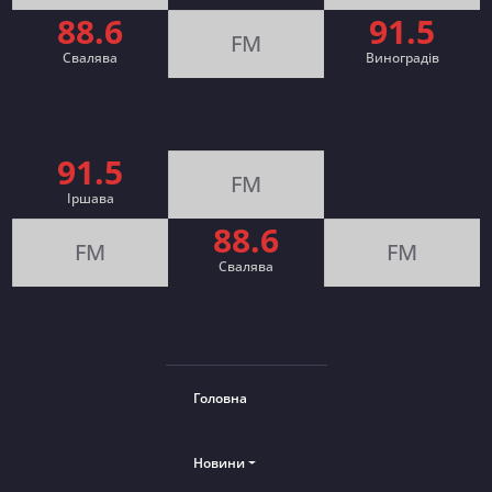
88.6
91.5
FM
Свалява
Виноградів
91.5
FM
Іршава
88.6
FM
FM
Cвалява
Головна
Новини