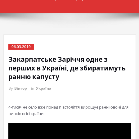
06.03.2019
Закарпатське Заріччя одне з
перших в Україні, де збиратимуть
ранню капусту
By
Віктор
in
Україна
4-тисячне село вже понад півстоліття вирощує ранні овочі для
ринків всієї країни.