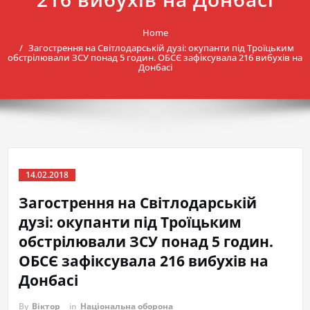
Home
Загострення на Світлодарській дузі: окупанти під Троїцьким
обстрілювали ЗСУ понад 5 годин. ОБСЄ зафіксувала 216 вибухів на
Донбасі
14.02.2018
Загострення на Світлодарській
дузі: окупанти під Троїцьким
обстрілювали ЗСУ понад 5 годин.
ОБСЄ зафіксувала 216 вибухів на
Донбасі
By
Віктор
in
Національна оборона