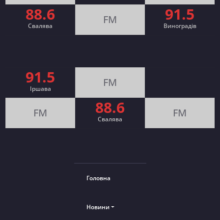
88.6
91.5
FM
Свалява
Виноградів
91.5
FM
Іршава
88.6
FM
FM
Cвалява
Головна
Новини