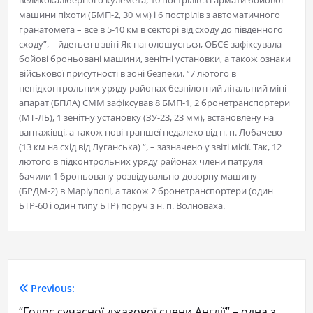
великокаліберного кулемета, 10 пострілів з гармати бойової
машини піхоти (БМП-2, 30 мм) і 6 пострілів з автоматичного
гранатомета – все в 5-10 км в секторі від сходу до південного
сходу”, – йдеться в звіті Як наголошується, ОБСЄ зафіксувала
бойові броньовані машини, зенітні установки, а також ознаки
військової присутності в зоні безпеки. “7 лютого в
непідконтрольних уряду районах безпілотний літальний міні-
апарат (БПЛА) СММ зафіксував 8 БМП-1, 2 бронетранспортери
(МТ-ЛБ), 1 зенітну установку (ЗУ-23, 23 мм), встановлену на
вантажівці, а також нові траншеї недалеко від н. п. Лобачево
(13 км на схід від Луганська) “, – зазначено у звіті місії. Так, 12
лютого в підконтрольних уряду районах члени патруля
бачили 1 броньовану розвідувально-дозорну машину
(БРДМ-2) в Маріуполі, а також 2 бронетранспортери (один
БТР-60 і один типу БТР) поруч з н. п. Волноваха.
Previous:
“Голос сучасної джазової сцени Англії” – одна з