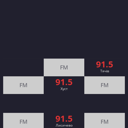
91.5
FM
Тячів
91.5
FM
FM
Хуст
91.5
FM
FM
Лисичево