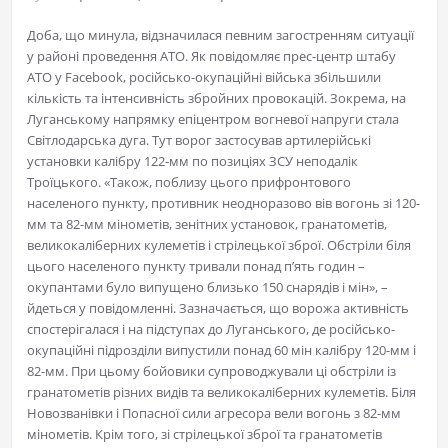
Доба, що минула, відзначилася певним загостренням ситуації
у районі проведення АТО. Як повідомляє прес-центр штабу
АТО у Facebook, російсько-окупаційні війська збільшили
кількість та інтенсивність збройних провокацій. Зокрема, на
Луганському напрямку епіцентром вогневої напруги стала
Світлодарська дуга. Тут ворог застосував артилерійські
установки калібру 122-мм по позиціях ЗСУ неподалік
Троїцького. «Також, поблизу цього прифронтового
населеного пункту, противник неодноразово вів вогонь зі 120-
мм та 82-мм мінометів, зенітних установок, гранатометів,
великокаліберних кулеметів і стрілецької зброї. Обстріли біля
цього населеного пункту тривали понад п’ять годин –
окупантами було випущено близько 150 снарядів і мін», –
йдеться у повідомленні. Зазначається, що ворожа активність
спостерігалася і на підступах до Луганського, де російсько-
окупаційні підрозділи випустили понад 60 мін калібру 120-мм і
82-мм. При цьому бойовики супроводжували ці обстріли із
гранатометів різних видів та великокаліберних кулеметів. Біля
Новозванівки і Попасної сили агресора вели вогонь з 82-мм
мінометів. Крім того, зі стрілецької зброї та гранатометів