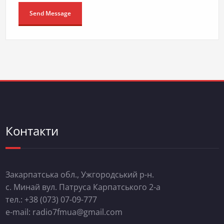
Контакти
Закарпатська обл., Ужгородський р-н.
с. Минай вул. Патруса Карпатського 2-а
тел.: +38 (073) 07-09-777
e-mail: radio7fmua@gmail.com