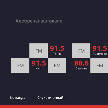
91.5
91.5
FM
FM
Тячів
Лисичево
91.5
88.6
FM
FM
FM
Хуст
Свалява
Команда
Слухати онлайн