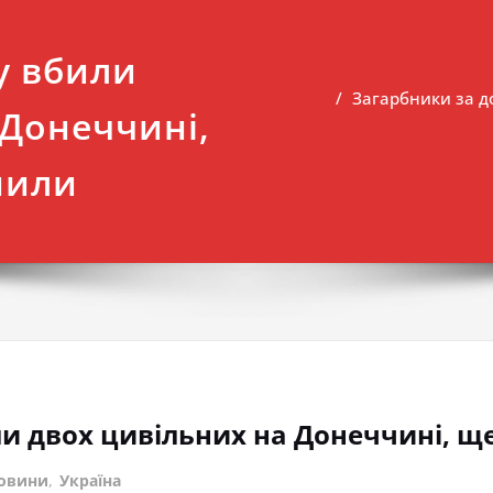
у вбили
Загарбники за д
 Донеччині,
нили
и двох цивільних на Донеччині, щ
овини
,
Україна