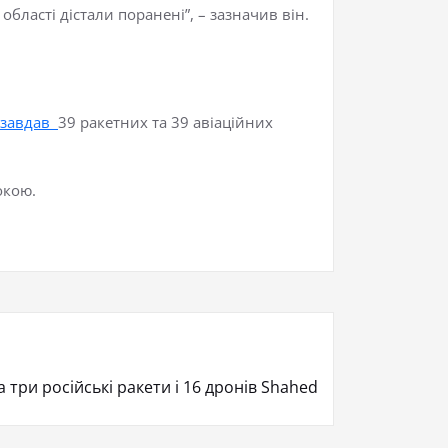
бласті дістали поранені”, – зазначив він.
 завдав
39 ракетних та 39 авіаційних
окою.
три російські ракети і 16 дронів Shahed