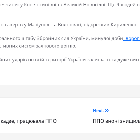
ччини: у Костянтинівці та Великій Новосілці. Ще 9 людей в о
сть жертв у Маріуполі та Волновасі, підкреслив Кириленко.
рального штабу Збройних сил України, минулої доби
ворог
еактивних систем залпового вогню.
йних ударів по всій території України залишається дуже вис
Next:
ікадзе, працювала ППО
ППО вночі знищила 