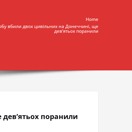
Home
обу вбили двох цивільних на Донеччині, ще
дев’ятьох поранили
е дев’ятьох поранили