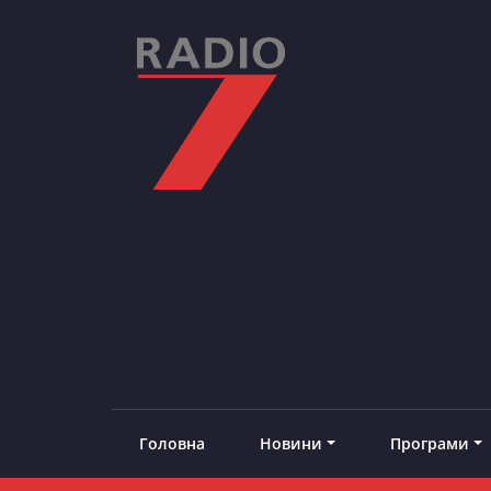
Skip
to
content
RADIO7
#добреналаштоване
Головна
Новини
Програми