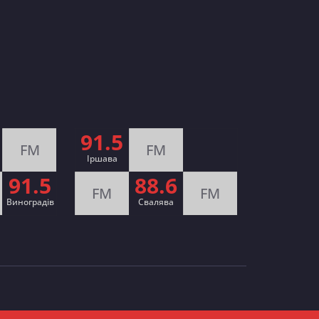
91.5
FM
FM
Іршава
91.5
88.6
FM
FM
Виноградів
Cвалява