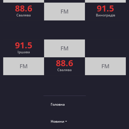
88.6
91.5
FM
Свалява
Виноградів
91.5
FM
Іршава
88.6
FM
FM
Cвалява
Головна
Новини