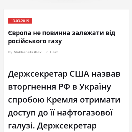
13.03.2019
Європа не повинна залежати від
російського газу
By
Makhanets Alex
in
Світ
Держсекретар США назвав
вторгнення РФ в Україну
спробою Кремля отримати
доступ до її нафтогазової
галузі. Держсекретар