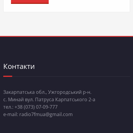
Контакти
Закарпатська обл., Ужгородський р-н.
с. Минай вул. Патруса Карпатського 2-а
тел.: +38 (073) 07-09-777
e-mail: radio7fmua@gmail.com