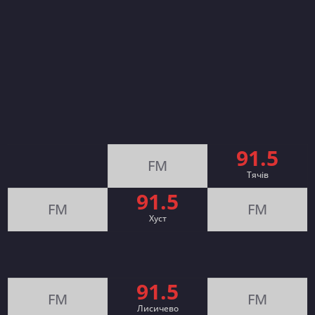
91.5
FM
Тячів
91.5
FM
FM
Хуст
91.5
FM
FM
Лисичево