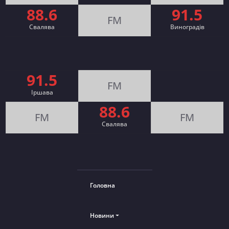
88.6
91.5
FM
Свалява
Виноградів
91.5
FM
Іршава
88.6
FM
FM
Cвалява
Головна
Новини