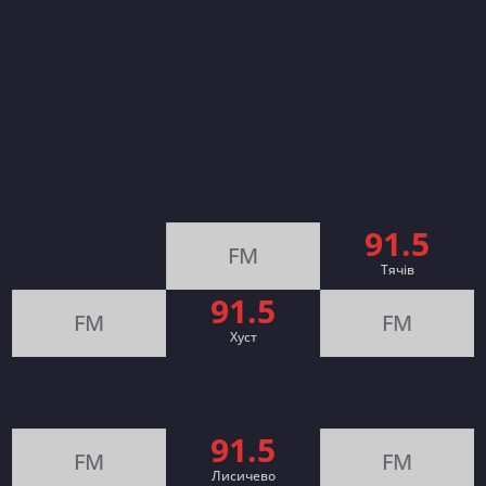
91.5
FM
Тячів
91.5
FM
FM
Хуст
91.5
FM
FM
Лисичево