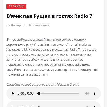
27.07.2017
В’ячеслав Рущак в гостях Radio 7
By
Віктор
in
Персона ґрата
В’ячеслав Рущак, старший інспектор сектору безпеки
дорожнього руху Управління патрульної поліції в містах
Ужгород та Мукачево, розповів слухачам Radio 7 про те, що
патрульні реагують на усі виклики, тож ми не змогли не
запитати про курйози. А ще наш гість розповів про
нещодавню оперативно-профілактичну операцію щодо
аварійності на пасажирському транспорті та найпоширеніші
причини ДТП на Закарпатті.
Слухайте повний випуск програми “Persona Grata”.