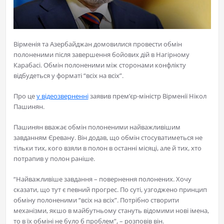
Вірменія та Азербайджан домовилися провести обмін
полоненими після завершення бойових дій в Нагірному
Карабасі. Обмін полоненими між сторонами конфлікту
відбудеться у форматі “всіх на всіх”.
Про це
у відеозверненні
заявив прем’єр-міністр Вірменії Нікол
Пашинян.
Пашинян вважає обмін полоненими найважливішим
завданням Єревану. Він додав, що обмін стосуватиметься не
тільки тих, кого взяли в полон в останні місяці, але й тих, хто
потрапив у полон раніше.
“Найважливіше завдання – повернення полонених. Хочу
сказати, що тут є певний прогрес. По суті, узгоджено принцип
обміну полоненими “всіх на всіх”. Потрібно створити
механізми, якшо в майбутньому стануть відомими нові імена,
то в їх обміні не було б проблем”, – розповів він.