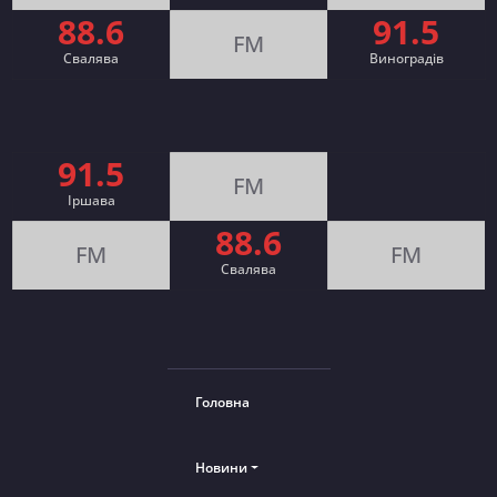
88.6
91.5
FM
Свалява
Виноградів
91.5
FM
Іршава
88.6
FM
FM
Cвалява
Головна
Новини