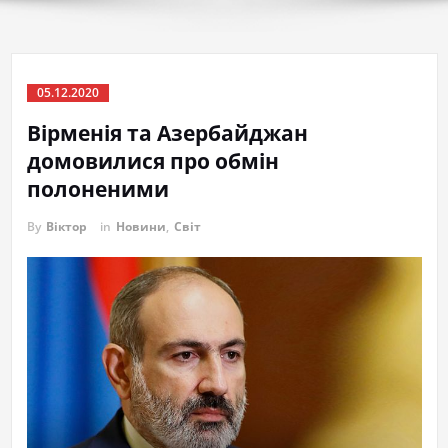
05.12.2020
Вірменія та Азербайджан
домовилися про обмін
полоненими
By
Віктор
in
Новини
,
Світ