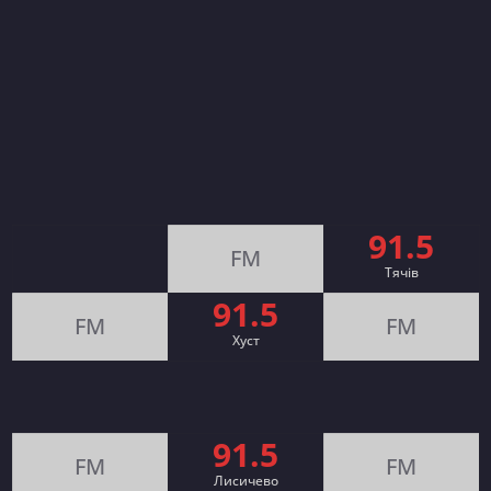
91.5
FM
Тячів
91.5
FM
FM
Хуст
91.5
FM
FM
Лисичево