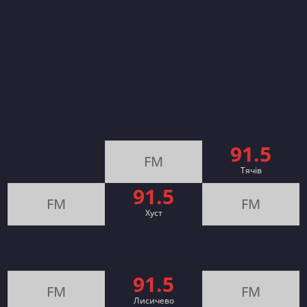
91.5
FM
Тячів
91.5
FM
FM
Хуст
91.5
FM
FM
Лисичево