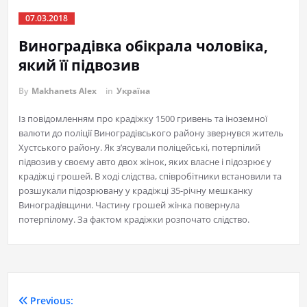
07.03.2018
Виноградівка обікрала чоловіка,
який її підвозив
By
Makhanets Alex
in
Україна
Із повідомленням про крадіжку 1500 гривень та іноземної
валюти до поліції Виноградівського району звернувся житель
Хустського району. Як з’ясували поліцейські, потерпілий
підвозив у своєму авто двох жінок, яких власне і підозрює у
крадіжці грошей. В ході слідства, співробітники встановили та
розшукали підозрювану у крадіжці 35-річну мешканку
Виноградівщини. Частину грошей жінка повернула
потерпілому. За фактом крадіжки розпочато слідство.
Previous: