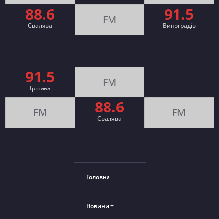
88.6
91.5
FM
Свалява
Виноградів
91.5
FM
Іршава
88.6
FM
FM
Cвалява
Головна
Новини