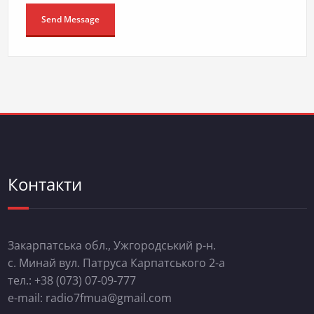
Контакти
Закарпатська обл., Ужгородський р-н.
с. Минай вул. Патруса Карпатського 2-а
тел.: +38 (073) 07-09-777
e-mail: radio7fmua@gmail.com