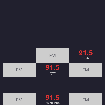
91.5
FM
Тячів
91.5
FM
FM
Хуст
91.5
FM
FM
Лисичево