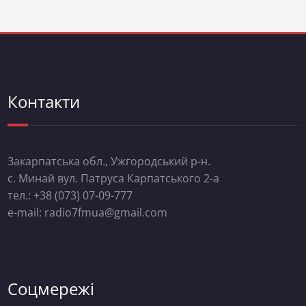
Контакти
Закарпатська обл., Ужгородський р-н.
с. Минай вул. Патруса Карпатського 2-а
тел.: +38 (073) 07-09-777
e-mail: radio7fmua@gmail.com
Соцмережі