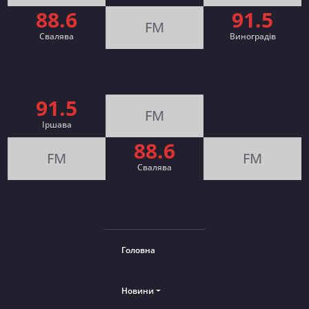
88.6
91.5
FM
Свалява
Виноградів
91.5
FM
Іршава
88.6
FM
FM
Cвалява
Головна
Новини