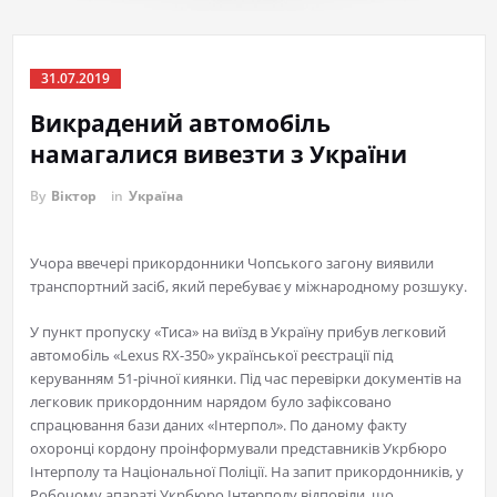
31.07.2019
Викрадений автомобіль
намагалися вивезти з України
By
Віктор
in
Україна
Учора ввечері прикордонники Чопського загону виявили
транспортний засіб, який перебуває у міжнародному розшуку.
У пункт пропуску «Тиса» на виїзд в Україну прибув легковий
автомобіль «Lexus RX-350» української реєстрації під
керуванням 51-річної киянки. Під час перевірки документів на
легковик прикордонним нарядом було зафіксовано
спрацювання бази даних «Інтерпол». По даному факту
охоронці кордону проінформували представників Укрбюро
Інтерполу та Національної Поліції. На запит прикордонників, у
Робочому апараті Укрбюро Інтерполу відповіли, що