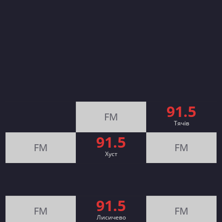
91.5
FM
Тячів
91.5
FM
FM
Хуст
91.5
FM
FM
Лисичево