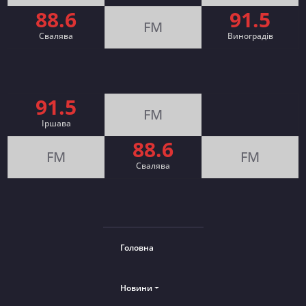
88.6
91.5
FM
Свалява
Виноградів
91.5
FM
Іршава
88.6
FM
FM
Cвалява
Головна
Новини