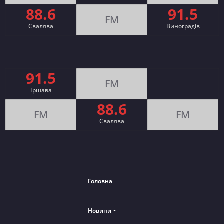
88.6
91.5
FM
Свалява
Виноградів
91.5
FM
Іршава
88.6
FM
FM
Cвалява
Головна
Новини