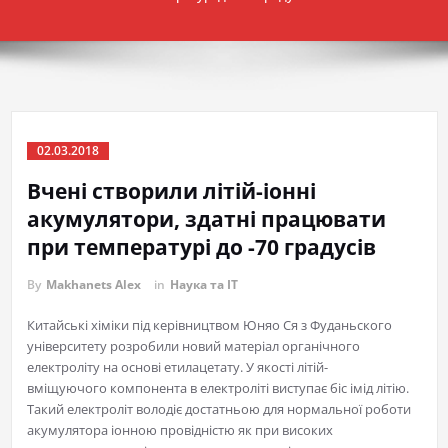
02.03.2018
Вчені створили літій-іонні
акумулятори, здатні працювати
при температурі до -70 градусів
By
Makhanets Alex
in
Наука та IT
Китайські хіміки під керівництвом Юняо Ся з Фуданьского
університету розробили новий матеріал органічного
електроліту на основі етилацетату. У якості літій-
вміщуючого компонента в електроліті виступає біс імід літію.
Такий електроліт володіє достатньою для нормальної роботи
акумулятора іонною провідністю як при високих