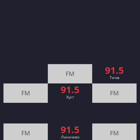
91.5
FM
Тячів
91.5
FM
FM
Хуст
91.5
FM
FM
Лисичево