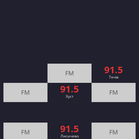
91.5
FM
Тячів
91.5
FM
FM
Хуст
91.5
FM
FM
Лисичево