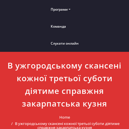
Програми
Команда
Слухати онлайн
В ужгородському скансені
кожної третьої суботи
діятиме справжня
закарпатська кузня
Home
В ужгородському скансені кожної третьої суботи діятиме
справжня закарпатська кузня