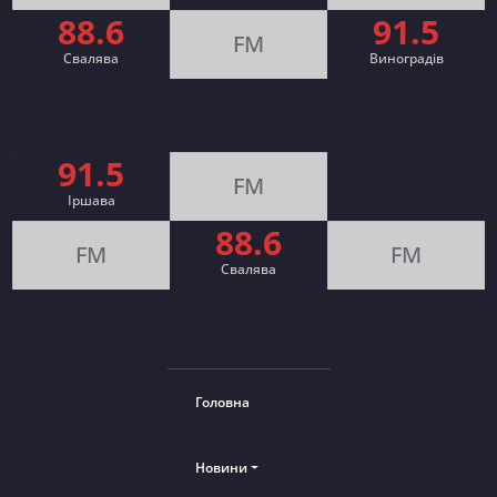
88.6
91.5
FM
Свалява
Виноградів
91.5
FM
Іршава
88.6
FM
FM
Cвалява
Головна
Новини