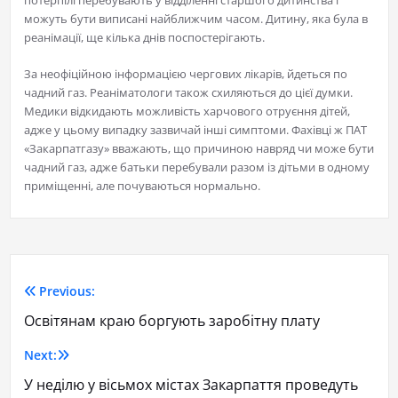
потерпілі перебувають у відділенні старшого дитинства і
можуть бути виписані найближчим часом. Дитину, яка була в
реанімації, ще кілька днів поспостерігають.
За неофіційною інформацією чергових лікарів, йдеться по
чадний газ. Реаніматологи також схиляються до цієї думки.
Медики відкидають можливість харчового отруєння дітей,
адже у цьому випадку зазвичай інші симптоми. Фахівці ж ПАТ
«Закарпатгазу» вважають, що причиною навряд чи може бути
чадний газ, адже батьки перебували разом із дітьми в одному
приміщенні, але почуваються нормально.
Previous:
Освітянам краю боргують заробітну плату
Next:
У неділю у вісьмох містах Закарпаття проведуть