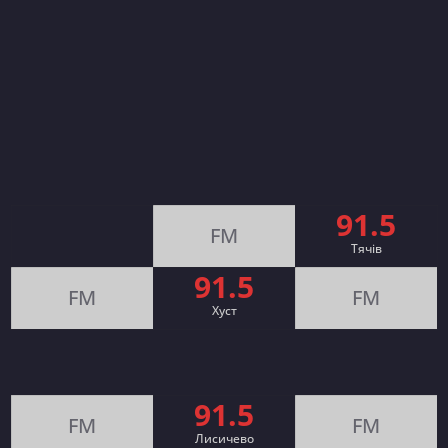
91.5
FM
Тячів
91.5
FM
FM
Хуст
91.5
FM
FM
Лисичево