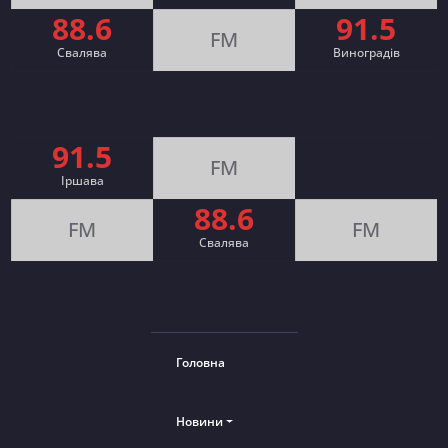
88.6
91.5
FM
Свалява
Виноградів
91.5
FM
Іршава
88.6
FM
FM
Cвалява
Головна
Новини