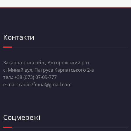
Контакти
Закарпатська обл., Ужгородський р-н.
с. Минай вул. Патруса Карпатського 2-а
тел.: +38 (073) 07-09-777
e-mail: radio7fmua@gmail.com
Соцмережі