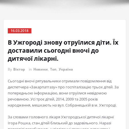
16.03.2018
В Ужгороді знову отруїлися діти. Їх
доставили сьогодні вночі до
дитячої лікарні.
By
Віктор
in
Новини
,
Топ
,
Україна
Сьогодні вночі рятувальники отримали повідомлення від
диспетчера «Закарпатгазу» про госпіталізацію трьох дітей. За
попередньою інформацією, вони отруїлися невідомою
речовиною. Усі троє дітей, 2014, 2009 та 2005 років
народження, мешкають на вул. Собранецькій в м. Ужгороді.
За словами головного лікаря Ужгородської дитячої лікарні
Ігора Рошка, стан дітей близький до задовільного. Наразі