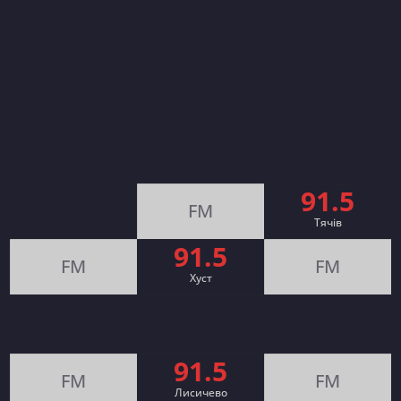
91.5
FM
Тячів
91.5
FM
FM
Хуст
91.5
FM
FM
Лисичево