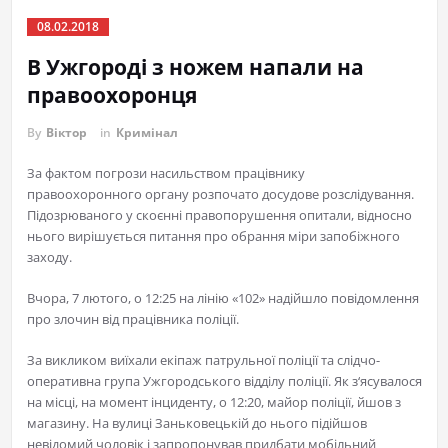
08.02.2018
В Ужгороді з ножем напали на
правоохоронця
By
Віктор
in
Кримінал
За фактом погрози насильством працівнику
правоохоронного органу розпочато досудове розслідування.
Підозрюваного у скоєнні правопорушення опитали, відносно
нього вирішується питання про обрання міри запобіжного
заходу.
Вчора, 7 лютого, о 12:25 на лінію «102» надійшло повідомлення
про злочин від працівника поліції.
За викликом виїхали екіпаж патрульної поліції та слідчо-
оперативна група Ужгородського відділу поліції. Як з‘ясувалося
на місці, на момент інциденту, о 12:20, майор поліції, йшов з
магазину. На вулиці Заньковецькій до нього підійшов
невідомий чоловік і запропонував придбати мобільний