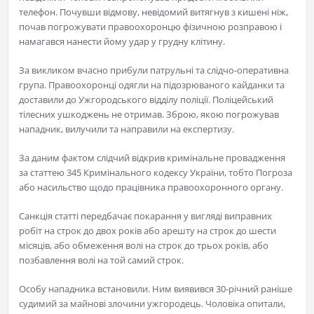
телефон. Почувши відмову, невідомий витягнув з кишені ніж,
почав погрожувати правоохоронцю фізичною розправою і
намагався нанести йому удар у грудну клітину.
За викликом вчасно прибули патрульні та слідчо-оперативна
група. Правоохоронці одягли на підозрюваного кайданки та
доставили до Ужгородського відділу поліції. Поліцейський
тілесних ушкоджень не отримав. Зброю, якою погрожував
нападник, вилучили та направили на експертизу.
За даним фактом слідчий відкрив кримінальне провадження
за статтею 345 Кримінального кодексу України, тобто Погроза
або насильство щодо працівника правоохоронного органу.
Санкція статті передбачає покарання у вигляді виправних
робіт на строк до двох років або арешту на строк до шести
місяців, або обмеження волі на строк до трьох років, або
позбавлення волі на той самий строк.
Особу нападника встановили. Ним виявився 30-річний раніше
судимий за майнові злочини ужгородець. Чоловіка опитали,