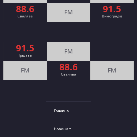
88.6
91.5
FM
Свалява
Виноградів
91.5
FM
Іршава
88.6
FM
FM
Cвалява
Головна
Новини