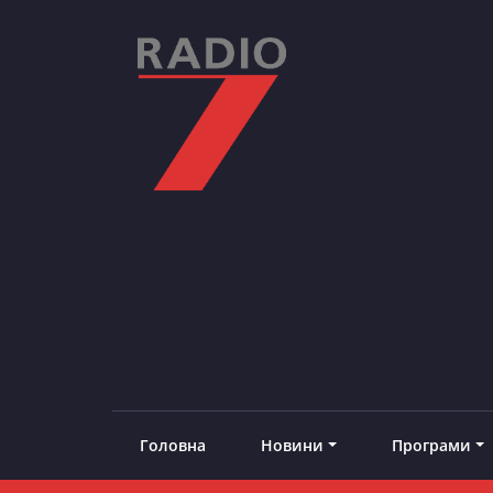
Skip
to
content
RADIO7
#добреналаштоване
Головна
Новини
Програми