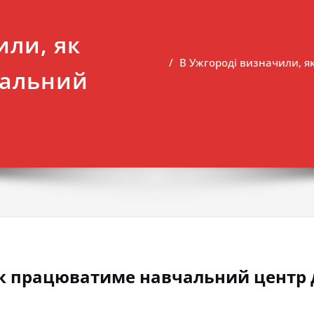
или, як
В Ужгороді визначили, 
чальний
як працюватиме навчальний центр 