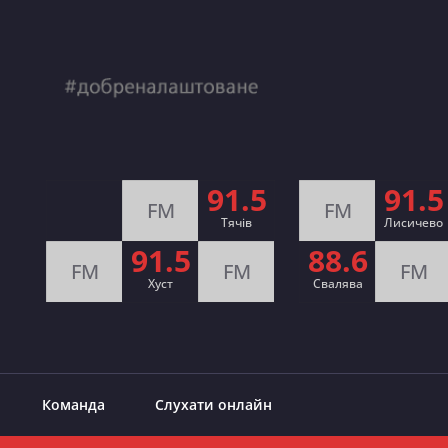
91.5
91.5
FM
FM
Тячів
Лисичево
91.5
88.6
FM
FM
FM
Хуст
Свалява
Команда
Слухати онлайн