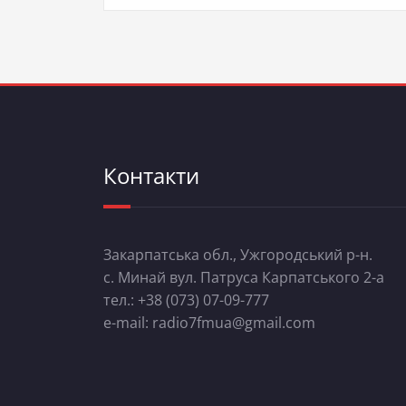
Контакти
Закарпатська обл., Ужгородський р-н.
с. Минай вул. Патруса Карпатського 2-а
тел.: +38 (073) 07-09-777
e-mail: radio7fmua@gmail.com