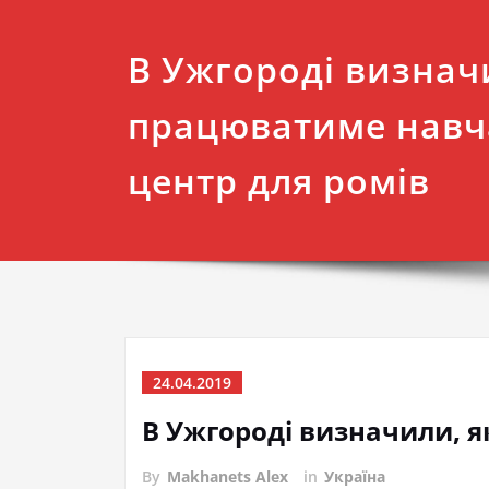
В Ужгороді визнач
працюватиме нав
центр для ромів
24.04.2019
В Ужгороді визначили, 
By
Makhanets Alex
in
Україна