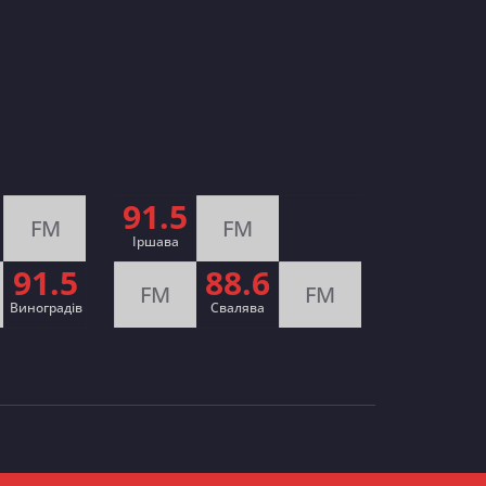
91.5
FM
FM
Іршава
91.5
88.6
FM
FM
Виноградів
Cвалява