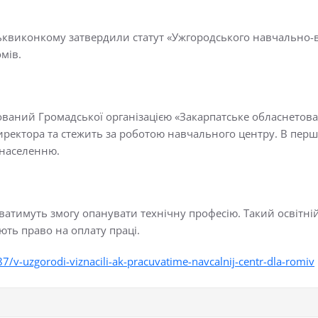
ьквиконкому затвердили статут «Ужгородського навчально-в
мів.
ваний Громадської організацією «Закарпатське обласнетов
ектора та стежить за роботою навчального центру. В першу ч
 населенню.
ватимуть змогу опанувати технічну професію. Такий освітні
ають право на оплату праці.
v-uzgorodi-viznacili-ak-pracuvatime-navcalnij-centr-dla-romiv