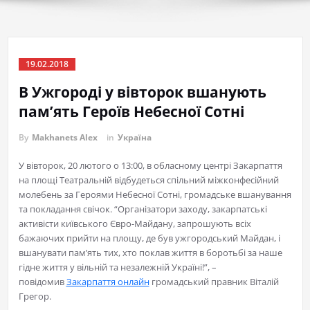
19.02.2018
В Ужгороді у вівторок вшанують
пам’ять Героїв Небесної Сотні
By
Makhanets Alex
in
Україна
У вівторок, 20 лютого о 13:00, в обласному центрі Закарпаття
на площі Театральній відбудеться спільний міжконфесійний
молебень за Героями Небесної Сотні, громадське вшанування
та покладання свічок. “Організатори заходу, закарпатські
активісти київського Євро-Майдану, запрошують всіх
бажаючих прийти на площу, де був ужгородський Майдан, і
вшанувати пам’ять тих, хто поклав життя в боротьбі за наше
гідне життя у вільній та незалежній Україні!”, –
повідомив
Закарпаття онлайн
громадський правник Віталій
Грегор.