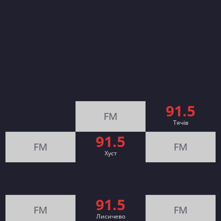
91.5
FM
Тячів
91.5
FM
FM
Хуст
91.5
FM
FM
Лисичево