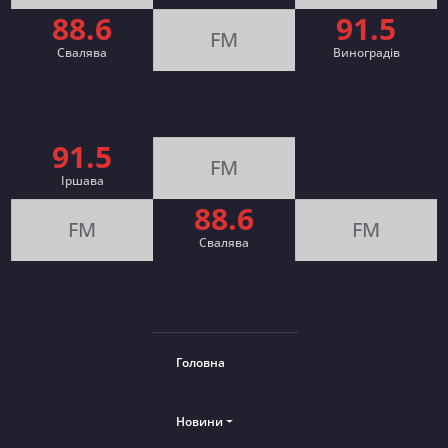
88.6
91.5
FM
Свалява
Виноградів
91.5
FM
Іршава
88.6
FM
FM
Cвалява
Головна
Новини