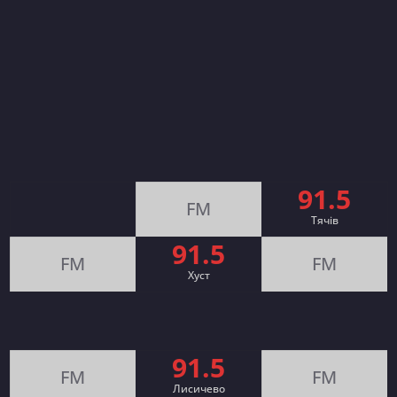
91.5
FM
Тячів
91.5
FM
FM
Хуст
91.5
FM
FM
Лисичево