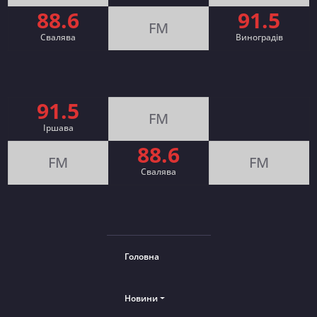
88.6
91.5
FM
Свалява
Виноградів
91.5
FM
Іршава
88.6
FM
FM
Cвалява
Головна
Новини