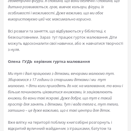
геометричні фігури. Я спокійна, що вони безпечні і спокійна, що
дитина розвивається, грає, вивчає кольори, фігури, їх
особливості і можливості. Дуже важливо, що ми обоє
використовуємо цей час максимально корисно.
Всі розваги та заняття, що відбуваються у бібліотеці, є
безкоштовними. Зараз тут працює гурток малювання. Діти
можуть вдосконалити свої навички, або ж навчатися творчості
з нуля.
Олена ГУДЬ керівник гуртка малювання
Ми тут і далі працюємо з дітками, вечорами малюємо тут.
Збираємося з 17 години із старшими дітками і ми тут
малюємо. + діти коли приходять до нас на малювання, то вони і
більше починають цікавитися книжками, їх зацікавлюють
книжки, бо вони такі яскраві. Дуже добре, що тут є такий
простір для занять з дітками. Тут і вода тепла є, тут тепло,
затишно – це дуже важливо, що є такі центри для діток.
Вже влітку на території поблизу книгозбірні розгорнуть і
відкритий вуличний майданчик з іграшками, батутом та