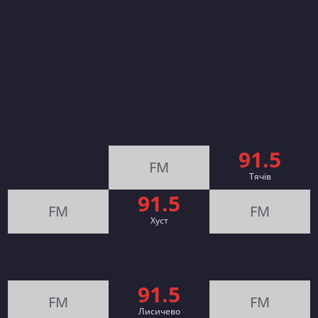
91.5
FM
Тячів
91.5
FM
FM
Хуст
91.5
FM
FM
Лисичево