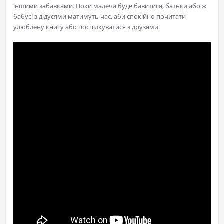
іншими забавками. Поки малеча буде бавитися, батьки або ж
бабусі з дідусями матимуть час, аби спокійно почитати
улюблену книгу або поспілкуватися з друзями.