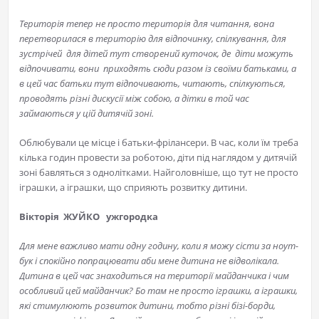
Територія тепер не просто територія для читання, вона
перетворилася в територію для відпочинку, спілкування, для
зустрічей для дітей тут створений куточок, де діти можуть
відпочивати, вони приходять сюди разом із своїми батьками, а
в цей час батьки тут відпочивають, читають, спілкуються,
проводять різні дискусії між собою, а дітки в той час
займаються у цій дитячій зоні.
Облюбували це місце і батьки-фрілансери. В час, коли їм треба
кілька годин провести за роботою, діти під наглядом у дитячій
зоні бавляться з однолітками. Найголовніше, що тут не просто
іграшки, а іграшки, що сприяють розвитку дитини.
Вікторія ЖУЙКО ужгородка
Для мене важливо мати одну годину, коли я можу сісти за ноут-
бук і спокійно попрацювати аби мене дитина не відволікала.
Дитина в цей час знаходиться на території майданчика і чим
особливий цей майданчик? Бо там не просто іграшки, а іграшки,
які стимулюють розвиток дитини, тобто різні бізі-борди,