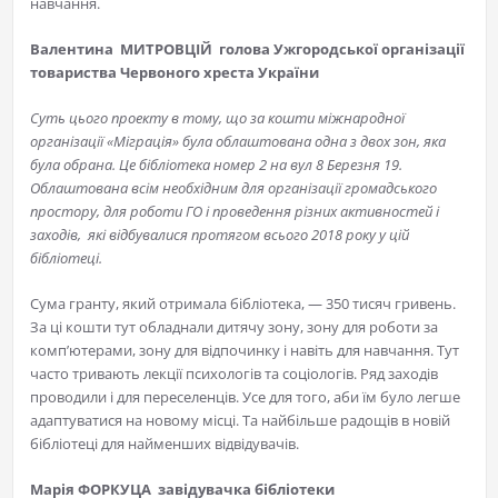
навчання.
Валентина МИТРОВЦІЙ голова Ужгородської організації
товариства Червоного хреста України
Суть цього проекту в тому, що за кошти міжнародної
організації «Міграція» була облаштована одна з двох зон, яка
була обрана. Це бібліотека номер 2 на вул 8 Березня 19.
Облаштована всім необхідним для організації громадського
простору, для роботи ГО і проведення різних активностей і
заходів, які відбувалися протягом всього 2018 року у цій
бібліотеці.
Сума гранту, який отримала бібліотека, — 350 тисяч гривень.
За ці кошти тут обладнали дитячу зону, зону для роботи за
комп’ютерами, зону для відпочинку і навіть для навчання. Тут
часто тривають лекції психологів та соціологів. Ряд заходів
проводили і для переселенців. Усе для того, аби їм було легше
адаптуватися на новому місці. Та найбільше радощів в новій
бібліотеці для найменших відвідувачів.
Марія ФОРКУЦА завідувачка бібліотеки