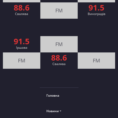
88.6
91.5
FM
Свалява
Виноградів
91.5
FM
Іршава
88.6
FM
FM
Cвалява
Головна
Новини